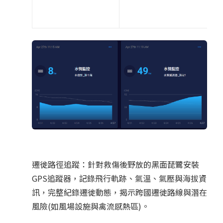
遷徙路徑追蹤：針對救傷後野放的黑面琵鷺安裝
GPS追蹤器，記錄飛行軌跡、氣溫、氣壓與海拔資
訊，完整紀錄遷徙動態，揭示跨國遷徙路線與潛在
風險(如風場設施與禽流感熱區)。