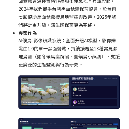
面琵鷺會選擇台灣作為渡冬棲息地。有鑑於此，
2024年我們攜手台灣黑面琵鷺保育協會，於台南
七股協助黑面琵鷺棲息地監控與改善，2025年我
們將計畫升級，讓生態保育更為完整。
專案作為
AI候鳥-影像辨識系統：全面升級AI模型，影像辨
識由1.0的單一黑面琵鷺，持續擴增至13種常見濕
地鳥類（如冬候鳥高蹺鴴、夏候鳥小燕鷗），支援
更廣泛的生態監測與行為研究。