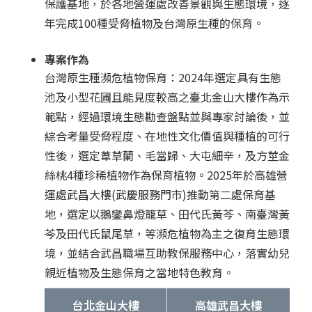
保護基地，於各地營運處改善景觀與生態環境，逐
年完成100種受脅植物及台灣原生種的保育。
專案作為
台灣原生種瀕危植物保育：2024年選定具有生態
池及小型花圃且能見度較高之臺北金山大樓作為示
範點，經過環境生態勘查盤點並與專家討論後，並
綜合考量受脅程度、在地性文化價值與種植的可行
性後，選定葦草蘭、毛當歸、大屯細辛，及方莖金
絲桃4種珍稀植物作為保育植物。2025年於高雄營
運處武昌大樓(武慶服務門市)推動第二處保育基
地，選定以鵝鑾鼻燈籠草、田代氏黃芩、南臺灣黃
芩及田代氏鼠尾草，等瀕危植物為主之復育生態環
境，並結合武昌職場互助教保服務中心，落實幼兒
親近植物及生態保育之當地特色教育。
台北金山大樓
高雄武昌大樓