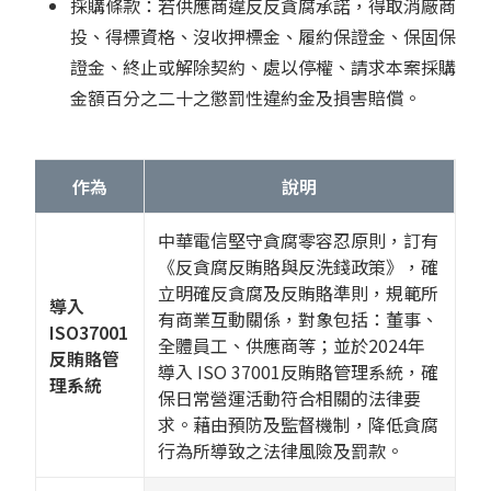
採購條款：若供應商違反反貪腐承諾，得取消廠商
投、得標資格、沒收押標金、履約保證金、保固保
證金、終止或解除契約、處以停權、請求本案採購
金額百分之二十之懲罰性違約金及損害賠償。
作為
說明
中華電信堅守貪腐零容忍原則，訂有
《反貪腐反賄賂與反洗錢政策》，確
立明確反貪腐及反賄賂準則，規範所
導入
有商業互動關係，對象包括：董事、
ISO37001
全體員工、供應商等；並於2024年
反賄賂管
導入 ISO 37001反賄賂管理系統，確
理系統
保日常營運活動符合相關的法律要
求。藉由預防及監督機制，降低貪腐
行為所導致之法律風險及罰款。