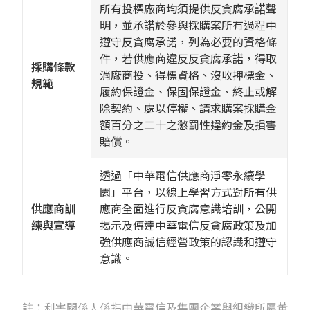
所有投標廠商均須提供反貪腐承諾聲
明，並承諾於參與採購案所有過程中
遵守反貪腐承諾，列為必要的資格條
件，若供應商違反反貪腐承諾，得取
採購條款
消廠商投、得標資格、沒收押標金、
規範
履約保證金、保固保證金、終止或解
除契約、處以停權、請求購案採購金
額百分之二十之懲罰性違約金及損害
賠償。
透過「中華電信供應商淨零永續學
園」平台，以線上學習方式對所有供
供應商訓
應商全面進行反貪腐意識培訓，公開
練與宣導
揭示及傳達中華電信反貪腐政策及加
強供應商誠信經營政策的認識和遵守
意識。
註：利害關係人係指中華電信及集團企業與組織所屬董