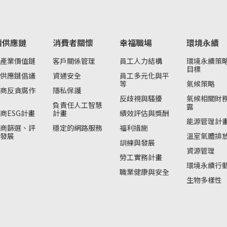
續供應鏈
消費者關懷
幸福職場
環境永續
產業價值鏈
客戶關係管理
員工人力結構
環境永續策
目標
供應鏈倡議
資通安全
員工多元化與平
等
氣候策略
商反貪腐作
隱私保護
反歧視與騷擾
氣候相關財
負責任人工智慧
露
商ESG計畫
計畫
績效評估與獎酬
能源管理計
商篩選、評
穩定的網路服務
福利措施
發展
溫室氣體排
訓練與發展
資源管理
勞工實務計畫
環境永續行
職業健康與安全
生物多樣性