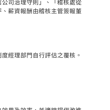
信公司治理守則」、「稽核處從
評、薪資報酬由稽核主管簽報董
制度經理部門自行評估之覆核。
之效果及效率，並適時提供改進