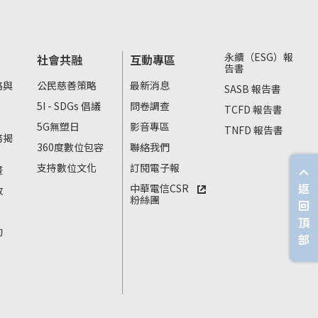
永續（ESG）報
社會共融
互動專區
告書
略與
公民慈善策略
最新消息
SASB 報告書
5I - SDGs 倡議
問卷調查
TCFD 報告書
5G無塑日
影音專區
TNFD 報告書
務揭
360度數位包容
聯絡我們
支持數位文化
訂閱電子報
畫
返
中華電信CSR
放
粉絲團
回
頂
動
部