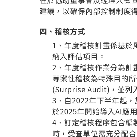
建議，以確保內部控制制度
四、稽核方式
1
、年度稽核計畫係基於
納入評估項目。
2
、年度稽核作業分為計
專案性稽核為特殊目的所
(Surprise Audit
3
、自2022年下半年起，
於2025年開始導入A
4
、訂定稽核程序包含編
時，受查單位需充分配合