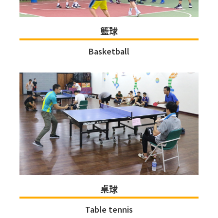
籃球
Basketball
桌球
Table tennis