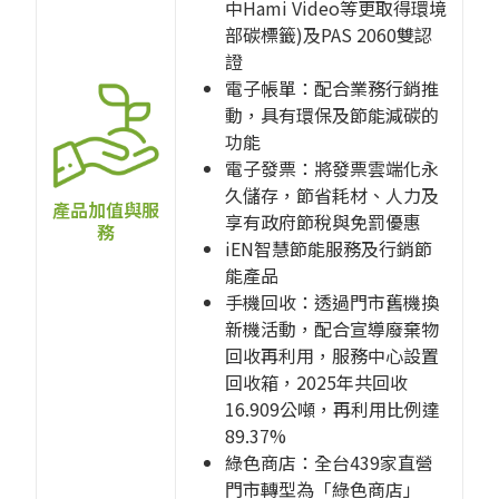
中Hami Video等更取得環境
部碳標籤)及PAS 2060雙認
證
電子帳單：配合業務行銷推
動，具有環保及節能減碳的
功能
電子發票：將發票雲端化永
久儲存，節省耗材、人力及
產品加值與服
享有政府節稅與免罰優惠
務
iEN智慧節能服務及行銷節
能產品
手機回收：透過門市舊機換
新機活動，配合宣導廢棄物
回收再利用，服務中心設置
回收箱，2025年共回收
16.909公噸，再利用比例達
89.37%
綠色商店：全台439家直營
門市轉型為「綠色商店」