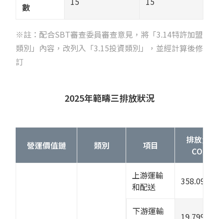
15
15
1
數
※註：配合SBT審查委員審查意見，將「3.14特許加盟
類別」內容，改列入「3.15投資類別」，並經計算後修
訂
2025年範疇三排放狀況
排放量（t
營運價值鏈
類別
項目
CO₂e）
上游運輸
358.0994
和配送
下游運輸
19.7993