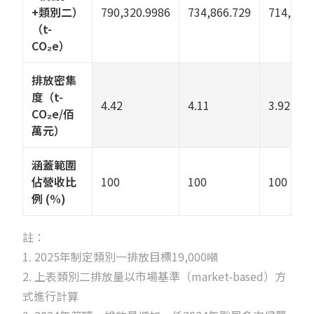
+類別二）
790,320.9986
734,866.729
714,098
（t-
CO₂e）
排放密集
度（
t-
4.42
4.11
3.92
CO₂e
/佰
萬元）
涵蓋範圍
佔營收比
100
100
100
例 (%)
註：
1. 2025年制定類別一排放目標19,000噸
2. 上表類別二排放量以市場基準（market-based）方
式進行計算