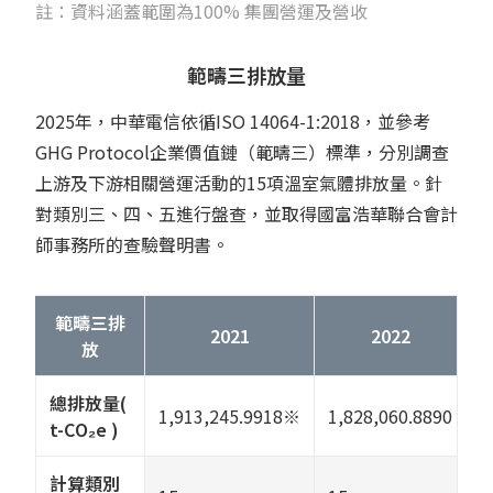
註：資料涵蓋範圍為100% 集團營運及營收
範疇三排放量
2025年，中華電信依循ISO 14064-1:2018，並參考
GHG Protocol企業價值鏈（範疇三）標準，分別調查
上游及下游相關營運活動的15項溫室氣體排放量。針
對類別三、四、五進行盤查，並取得國富浩華聯合會計
師事務所的查驗聲明書。
範疇三排
2021
2022
放
總排放量(
1,913,245.9918※
1,828,060.8890
1
t-CO₂e )
計算類別