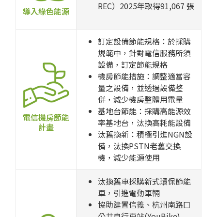
REC）2025年取得91,067 張
導入綠色能源
訂定設備節能規格：於採購
規範中，針對電信服務所須
設備，訂定節能規格
機房節能措施：調整適當容
量之設備，並透過設備整
併，減少機房整體用電量
基地台節能：採購高能源效
電信機房節能
率基地台，汰換高耗能設備
計畫
汰舊換新：積極引進NGN設
備，汰換PSTN老舊交換
機，減少能源使用
汰換舊車採購新式環保節能
車，引進電動車輛
協助建置信義、杭州南路口
公共自行車站(YouBike)