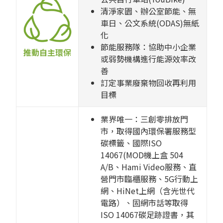
清淨家園、辦公室節能、無
車日、公文系統(ODAS)無紙
化
節能服務隊：協助中小企業
推動自主環保
或弱勢機構進行能源效率改
善
訂定事業廢棄物回收再利用
目標
業界唯一：三創零排放門
市，取得國內環保署服務型
碳標籤、國際ISO
14067(MOD機上盒 504
A/B、Hami Video服務、直
營門市臨櫃服務、5G行動上
網、HiNet上網（含光世代
電路）、固網市話等取得
ISO 14067碳足跡證書，其