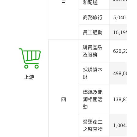
三
和配送
商務旅行
5,040.097
員工通勤
10,195.08
購買產品
620,227.1
及服務
採購資本
498,065.5
財
上游
燃燒及能
四
源相關活
138,879.9
動
營運產生
1,004.574
之廢棄物