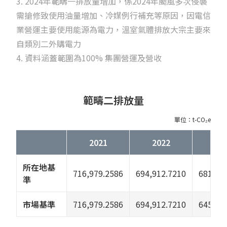
3. 2024年範疇一排放量增加，係2024年颱風多次侵襲
需搶修致使用油量增加、冷媒例行補充等原因，因電信
業營運主要使用能源為電力，溫室氣體排放大宗主要來
自類別二外購電力
4. 資料涵蓋範圍為100% 集團營運及營收
範疇二排放量
單位：t-CO₂e
2021
2022
20
所在地基
716,979.2586
694,912.7210
681,87
準
市場基準
716,979.2586
694,912.7210
645,49