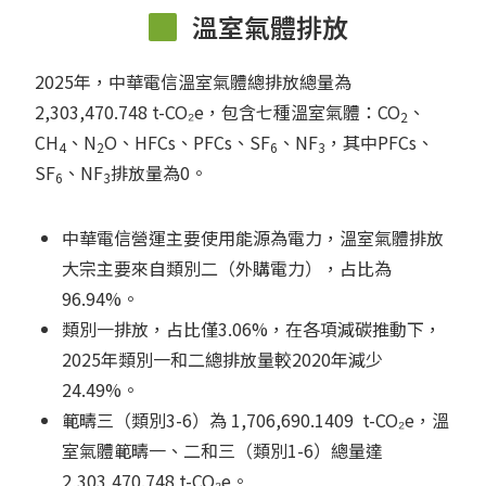
溫室氣體排放
2025年，中華電信溫室氣體總排放總量為
2,303,470.748 t-CO₂e，包含七種溫室氣體：CO
、
2
CH
、N
O、HFCs、PFCs、SF
、NF
，其中PFCs、
4
2
6
3
SF
、NF
排放量為0。
6
3
中華電信營運主要使用能源為電力，溫室氣體排放
大宗主要來自類別二（外購電力），占比為
96.94%。
類別一排放，占比僅3.06%，在各項減碳推動下，
2025年類別一和二總排放量較2020年減少
24.49%。
範疇三（類別3-6）為 1,706,690.1409 t-CO₂e，溫
室氣體範疇一、二和三（類別1-6）總量達
2,303,470.748 t-CO₂e。