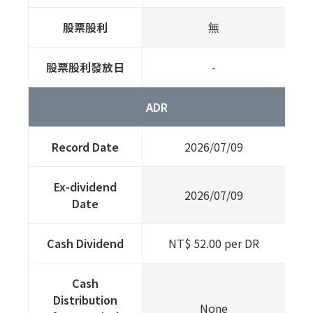
股票股利
無
股票股利發放日
-
ADR
Record Date
2026/07/09
Ex-dividend
2026/07/09
Date
Cash Dividend
NT$ 52.00 per DR
Cash
Distribution
None