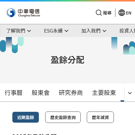
搜尋
EN
了解我們
ESG永續
加入我們
投資人
盈餘分配
盈
行事曆
股東會
研究券商
主要股東
近期盈餘
歷史盈餘查詢
歷年減資