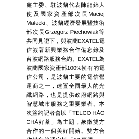
鑫主委、駐波蘭代表陳龍錦大
使及國家資產部次長
Maciej
Małecki
、波蘭經濟發展暨技術
部次長
Grzegorz Piechowiak
等
共同見證下，與波蘭
EXATEL
電
信簽署新興業務合作備忘錄及
台波網路服務合約。
EXATEL
為
波蘭國家資產部
100%
擁有的電
信公司，是波蘭主要的電信營
運商之一，建置全國最大的光
纖網路，也是提供政府網路與
智慧城市服務之重要業者。本
次簽約記者會以「
TELCO HǍO
CHÁ
好茶」為主題，象徵雙方
合作的一個美好開始。雙方合