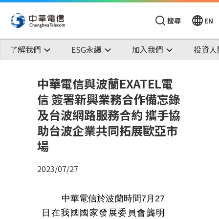
搜尋
EN
了解我們
ESG永續
加入我們
投資人
中華電信與波蘭EXATEL電
信 簽署新興業務合作備忘錄
及台波網路服務合約 攜手協
助台波企業共同拓展歐亞市
場
2023/07/27
中華電信於波蘭時間
7
月
27
日在我國國家發展委員會龔明