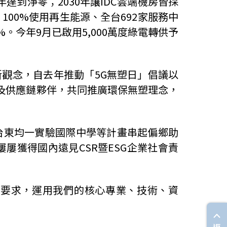
年達到淨零；
2030
年讓
IDC
雲端機房皆採
、
100%
使用再生能源、全台
692
家服務中
%
。今年
9
月已啟用
5,000
萬度綠電轉供予
新觀念，自去年推動「
5G
無塑日」倡議以
及供應鏈夥伴，共同推廣環保無塑理念，
台東均一實驗國際中學等計畫串起偏鄉助
屢屢獲得國內遠見
CSR
暨
ESG
企業社會責
我要求，運用我們的核心專業、技術、資