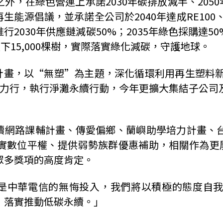
之外，在綠色營運上承諾
2030
年碳排放減半、
2050
再生能源倡議，並承諾全公司於
2040
年達成
RE100
推行
2030
年供應鏈減碳
50%
；
2035
年綠色採購達
50
種下
15,000
棵樹，實際落實綠化減碳，守護地球。
計畫，以
“
無塑
”
為主題，深化循環利用再生塑料
力行，執行淨灘永續行動，今年更擴大集結子公司
讀網路課輔計畫、傳愛偏鄉、蘭嶼助學培力計畫、
實數位平權、提供弱勢族群優惠補助，相關作為更
眾多獎項的高度肯定。
是中華電信的無悔投入，我們將以積極的態度自
，落實推動低碳永續。」