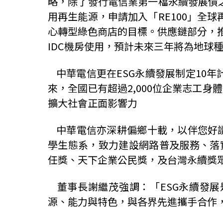
略，除了發行電信業第一檔永續發展債
用再生能源，申請加入「
RE100
」全球
心轉型綠色商店的目標。供應鏈部分，
IDC
機房使用，預計未來三年將為地球
中華電信更在
ESG
永續發展制定
10
年
來，全國已有超過
2,000
位企業志工身體
擴大社會正面影響力
中華電信亦深耕偏鄉十載，以伴您好
學生態系，致力建設網路普及服務、落
任獎、天下企業公民獎，及台灣永續獎
董事長謝繼茂強調：「
ESG
永續發展
源、能力與特色，與各界先進攜手合作