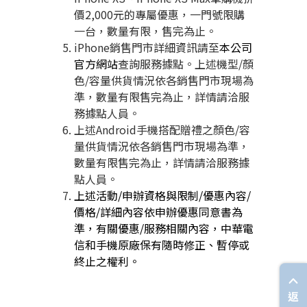
價
2,000
元的專屬優惠，一門號限購
一台，數量有限，售完為止。
iPhone
銷售門市詳細資訊請至
本公司
官方網站
查詢服務據點。上述機型
/
顏
色
/
容量供貨情況依各銷售門市現場為
準，數量有限售完為止，詳情請洽服
務據點人員。
上述
Android
手機搭配贈禮之顏色
/
容
量供貨情況依各銷售門市現場為準，
數量有限售完為止，詳情請洽服務據
點人員。
上述活動
/
申辦資格與限制
/
優惠內容
/
價格
/
詳細內容依申辦優惠同意書為
準，有關優惠
/
服務相關內容，中華電
信和手機原廠保有隨時修正、暫停或
終止之權利。
返