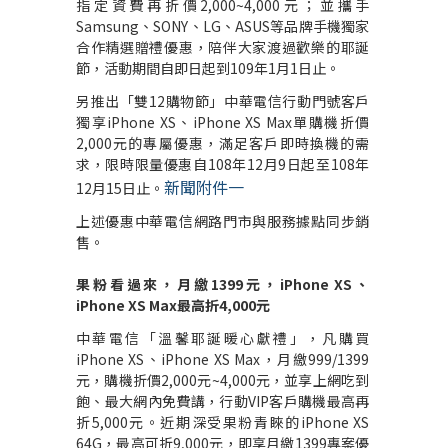
指定資費再折價
2,000~4,000
元；並攜手
Samsung
、
SONY
、
LG
、
ASUS
等品牌手機獨家
合作精選贈禮優惠，陪伴大家渡過歡樂的耶誕
節，活動期間自即日起到
109
年
1
月
1
日止。
另推出「雙
12
購物節」中華電信行動門號客戶
獨享
iPhone XS
、
iPhone XS Max
單購機折價
2,000
元的專屬優惠，滿足客戶即時換機的需
求，限時限量優惠自
108
年
12
月
9
日起至
108
年
新聞附件一
12
月
15
日止。
上述優惠中華電信網路門市與服務據點同步銷
售。
果粉看過來，月繳
1399
元，
iPhone XS
、
iPhone XS Max
最高折
4,000
元
中華電信「溫馨耶誕暖心獻禮」，凡購買
iPhone XS
、
iPhone XS Max
，月繳
999/1399
元，購機折價
2,000
元
~4,000
元，並享上網吃到
飽、最大網內免費講，行動
VIP
客戶購機最高再
折
5,000
元。近期深受果粉青睞的
iPhone XS
64G
，最高可折
9,000
元，即享月繳
1399
專案優