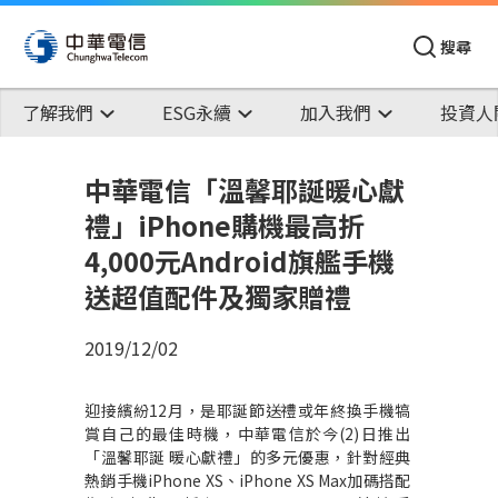
搜尋
了解我們
ESG永續
加入我們
投資人
中華電信「溫馨耶誕暖心獻
禮」iPhone購機最高折
4,000元Android旗艦手機
送超值配件及獨家贈禮
2019/12/02
迎接繽紛
12
月，是耶誕節送禮或年終換手機犒
賞自己的最佳時機，中華電信於今
(2)
日推出
「溫馨耶誕
暖心獻禮」的多元優惠，針對經典
熱銷手機
iPhone XS
、
iPhone XS Max
加碼搭配