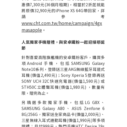
惠價
7,300
元
(36
個月租期
)
，相當於
2
折起就能
將原價
32,900
元的
iPhone XS 64G
帶回家，詳
請參考
www.cht.com.tw/home/campaign/4gx
masapple
。
人氣獨家手機贈禮，與安卓鐵粉一起迎接耶誕
節
針對喜愛高階旗艦機的安卓鐵粉客戶，購買多
項
Android
手機，包括
SAMSUNG Galaxy
Note10
系列，登錄送三星
AKG
無線藍牙耳道式
耳機
(
價值
2,490
元
)
；
Sony Xperia 5
登錄再送
SONY UCH 32C
快速充電器
(
價值
1,590
元
)
或
STH50C
立體聲耳機
(
價值
1,980
元
)
，數量有
限，贈完為止。
另精選多款獨家手機，包括
LG G8X
、
SAMSUNG Galaxy A80
、
ASUS Zenfone 6
8G/256G
，獨家送全家商品卡
(
價值
2,000
元
)
、
三星無線入耳式運動耳機
(
價值
1,990
元
)
等多項
贈禮；月付
999
元，熱門手機
HTC Desire 19s