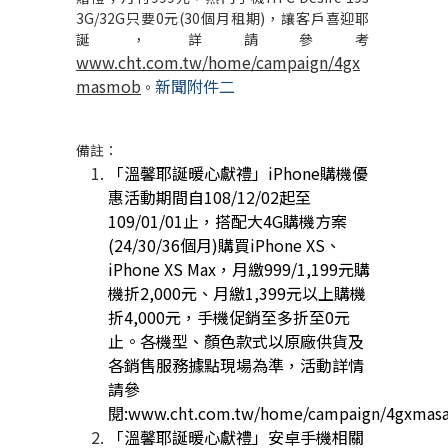
3G/32G
只要
0
元
(30
個月租期
)
，讓客戶喜迎耶
誕，詳請參考
www.cht.com.tw/home/campaign/4gx
masmob
新聞附件二
。
備註：
「溫馨耶誕暖心獻禮」
iPhone
購機優
惠活動期間自
108/12/02
起至
109/01/01
止，搭配大
4G
購機方案
(24/30/36
個月
)
購買
iPhone XS
、
iPhone XS Max
，月繳
999/1,199
元購
機折
2,000
元、月繳
1,399
元以上購機
折
4,000
元，手機促銷至多折至
0
元
止。各機型、顏色款式以原廠供貨及
各銷售服務據點現場為準，活動詳情
請參
閱
:www.cht.com.tw/home/campaign/4gxmas
「溫馨耶誕暖心獻禮」安卓手機相關