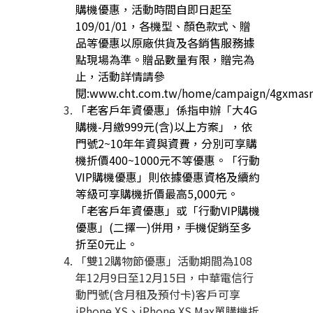
購機優惠，活動時間自即日起至
109/01/01
，各機型、顏色款式、贈
品等優惠以原廠供貨及各銷售服務據
點現場為準。贈品數量有限，贈完為
止，活動詳情請參
閱
:www.cht.com.tw/home/campaign/4gxma
「老客戶年資優惠」係指申辦「大
4G
購機
-
月繳
999
元
(
含
)
以上方案」，依
門號
2~10
年年資與資費，分別可享購
機折價
400~1000
元不等優惠。「行動
VIP
購機優惠」則依據優惠資格及續約
等級可享購機折價最高
5,000
元。
「老客戶年資優惠」或「行動
VIP
購機
優惠」
(
二擇一
)
併用，手機促銷至多
折至
0
元止。
「雙
12
購物節優惠」活動期間為
108
年
12
月
9
日至
12
月
15
日，中華電信行
動門號
(
含月租及預付卡
)
客戶可享
iPhone XS
、
iPhone XS Max
單購機折