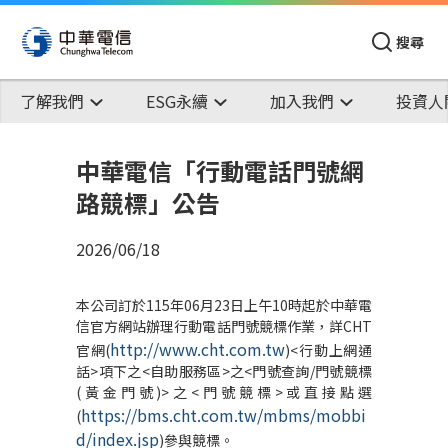
搜尋
了解我們
ESG永續
加入我們
投資人
中華電信「行動電話門號網
路競標」公告
2026/06/18
本公司訂於115年06月23日上午10時起於中華電
信官方網站辦理行動電話門號競標作業，詳CHT
http://www.cht.com.tw
官網(
)<行動上網通
話>項下之<自助服務區>之<門號查詢/門號競標
(黃金門號)>之<門號競標>或直接點選
https://bms.cht.com.tw/mbms/mobbi
(
d/index.jsp
)參與競標。