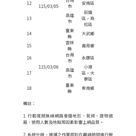
台南
12
安南區
115/03/05
市
前鎮
高雄
13
區，鳥
市
松區
臺東
14
大武鄉
縣
雲林
15
崙背鄉
縣
台南
16
永康區
市
115/03/06
小港
高雄
17
區，大
市
寮區
臺東
18
卑南鄉
縣
備註：
1.
行動寬頻無線網路會隨地形、氣候、建物遮
蔽、使用人數及地點等因素影響上網品質。
2.
系統升級、維護之作業原則在離峰時間進行施