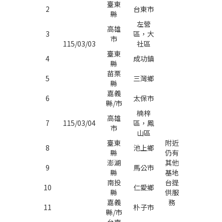
臺東
2
台東市
縣
左營
高雄
3
區，大
市
115/03/03
社區
臺東
4
成功鎮
縣
苗栗
5
三灣鄉
縣
嘉義
6
太保市
縣
/
市
楠梓
高雄
7
115/03/04
區，鳳
市
山區
臺東
附近
8
池上鄉
縣
仍有
澎湖
其他
9
馬公市
縣
基地
南投
台提
10
仁愛鄉
縣
供服
嘉義
務
11
朴子市
縣
/
市