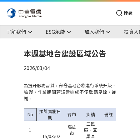
搜尋
了解我們
ESG永續
加入我們
投資人
本週基地台建設區域公告
2026/03/04
為提升服務品質，部分基地台將進行系統升級、
維護，作業期間若短暫造成不便敬請見諒，謝
謝。
預計實施日
No
縣市
鄉鎮
備註
期
三民
高雄
1
區，燕
市
115/03/02
巢區