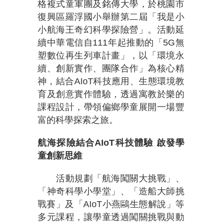
格複式童軍團及銘傳大學，於桃園市
復興區羅浮國小舉辦第二屆「我是小
小航海王奇幻科學探險營」。活動延
續中華電信自111年起推動的「5G無
塑數位再生列車計畫」，以「環境永
續、創新實作、團隊合作」為核心精
神，結合AIoT科技應用、生態環境教
育及創意實作體驗，透過寓教於樂的
課程設計，帶領偏鄉學童展開一場豐
富的科學探索之旅。
航海探險結合
AIoT
科技體驗
啟發學
童創新思維
活動規劃「航海闖關大挑戰」、
「神奇科學小學堂」、「造船大師挑
戰賽」及「AIoT小燕鷗生態解說」等
多元課程，讓學童透過闖關挑戰與動