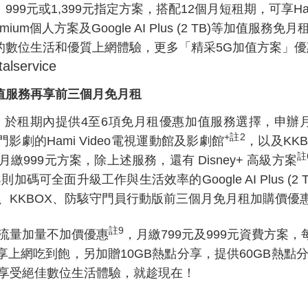
99元或1,399元指定方案，搭配12個月短租期，可享Ham
emium個人方案及Google AI Plus (2 TB)等加值服務
的數位生活和優質上網體驗，更多「精采5G加值方案」優
alservice
值服務再享前三個月免月租
租期內提供4至6項免月租優惠加值服務選擇，申辦月
+
註
2
劇的Hami Video電視運動館及影劇館
，以及KKB
註
999元方案，除上述服務，還有 Disney+ 高級方案
可全面升級工作與生活效率的Google AI Plus (2 T
包、KKBOX、防駭守門員行動版前三個月免月租加購價優
註
9
流量加量不加價優惠
，月繳799元及999元資費方案，
方案享上網吃到飽，另加贈10GB熱點分享，提供60GB熱
，享受絕佳數位生活體驗，就趁現在！