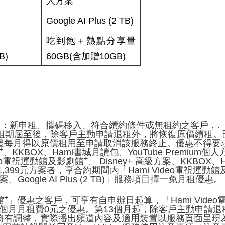
人方案
Google AI Plus (2 TB)
吃到飽＋熱點分享量
B)
60GB(含加贈10GB)
用對象：新申租、攜碼移入、符合續約條件或無租約之客戶，
，租期屆至後，除客戶主動申請退租外，將恢復原價續租。
每月得以原價租用至申請取消該服務終止。優惠不得要求折
+
、KKBOX、Hami書城月讀包、YouTube Premiu
+
deo電視運動館及影劇館
、 Disney+ 高級方案、KKBOX、
399元方案者，享合約期間內「Hami Video電視運動
案、Google AI Plus (2 TB)」服務項目擇一免月租優惠。
+
館
」優惠之客戶，可享有自申辦日起算，「Hami Video電
12個月月租費0元之優惠。第13個月起，除客戶主動申請退租
調整，實際播出頻道內容及適用裝置以服務頁面呈現為主。H