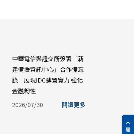
中華電信與證交所簽署「新
中華電信公
建備援資訊中心」合作備忘
Galaxy Z 
錄 展現IDC建置實力 強化
購機資費 
金融韌性
放中華電
購
2026/07/30
閱讀更多
2026/07/
返