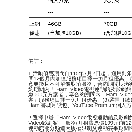
個人方案
人方案
---
---
上網
46GB
70GB
優惠
(含加贈10GB)
(含加贈10G
備註：
1.活動優惠期間自115年7月2日起，適
間12個月內加值服務項目擇一免月租優惠
意更換且不可單獨取消服務，合約期間期滿後
約期間內「 Hami Video電視運動館及影劇館
繳999元方案者，享合約期間內「Hami Vi
案」服務項目擇一免月租優惠。(3)選擇月繳1,
Hami書城月讀包、YouTube Premium個人方
2.選擇申辦「Hami Video電視運動館及影劇
+
Video影劇館
」服務(月租費原價199元)前
運動館部分頻道因版權限制及運動賽事期間將有