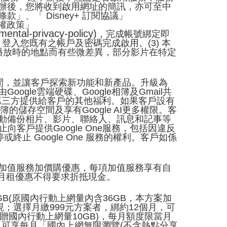
。申辦後，您將收到啟用網址的簡訊，亦可至中
」、「 Disney+ 訂閱協議」
權政策」
mental-privacy-policy)
，完成帳號綁定即
簡訊，登入您既有之帳戶及密碼完成啟用。(3) 本
串流播放時的地點而有些微差異，部分影片在特定
供雲端儲存空間，並讓客戶探索新功能和新產品。升級為
gle雲端硬碟、Google相簿及Gmail共
透過第三方提供給客戶的其他福利。如果客戶設有
相簿的儲存空間及享有Google AI更多權限。客
e可以自動備份相片、影片、聯絡人、訊息和記事等
止向客戶提供Google One服務，包括因違反
終止 Google One 服務的權利。客戶如係
多項加值服務加價購優惠，每項加值服務享有自
月租優惠不得要求折抵現金。
GB(原國內行動上網量內含36GB，本方案加
；選擇月繳999元方案者，綁約12個月，可
加贈國內行動上網量10GB)，每月額度限當月
，可享每月「國內上網無限瀏覽(不含熱點分享