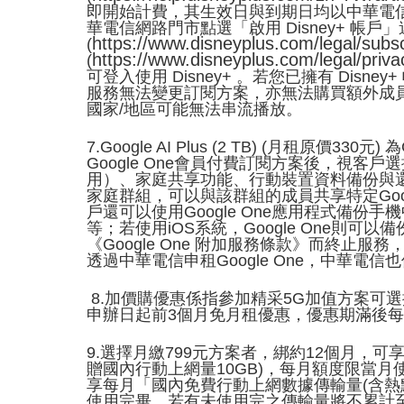
即開始計費，其生效日與到期日均以中華電信系
華電信網路門市點選「啟用 Disney+ 帳
https://www.disneyplus.com/legal/subs
(
https://www.disneyplus.com/legal/priva
(
可登入使用 Disney+ 。若您已擁有 Dis
服務無法變更訂閱方案，亦無法購買額外成員名
國家/地區可能無法串流播放。
7.Google AI Plus (2 TB) (月
Google One會員付費訂閱方案後，視客戶
用）、家庭共享功能、行動裝置資料備份與還原
家庭群組，可以與該群組的成員共享特定Google
戶還可以使用Google One應用程式備份手
等；若使用iOS系統，Google One則可
《Google One 附加服務條款》而終止服
透過中華電信申租Google One，中華電信
8.加價購優惠係指參加精采5G加值方案可選
申辦日起前3個月免月租優惠，優惠期滿後
9.選擇月繳799元方案者，綁約12個月，可
贈國內行動上網量10GB)，每月額度限當
享每月「國內免費行動上網數據傳輸量(含熱點
使用完畢，若有未使用完之傳輸量將不累計至