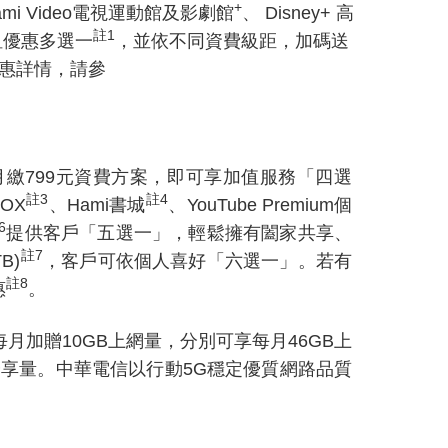
+
i Video電視運動館及影劇館
、 Disney+ 高
註
1
免月租優惠多選一
，並依不同資費級距，加碼送
惠詳情，請參
繳799元資費方案，即可享加值服務「四選
註
3
註
4
OX
、Hami書城
、YouTube Premium個
6
提供客戶「五選一」，輕鬆擁有闔家共享、
註
7
B)
，客戶可依個人喜好「六選一」。若有
註
8
惠
。
每月加贈10GB上網量，分別可享每月46GB上
點分享量。中華電信以行動5G穩定優質網路品質