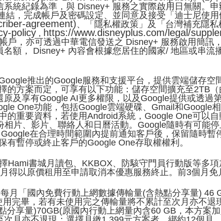
統紀錄為準，與 Disney+ 服務之實際啟用日無關
戶」連結，完成帳戶及密碼設定、並同意及接受「迪士尼使用條款
criber-agreement)
、「隱私權政策」及「台灣補充隱私
cy-policy
https://www.disneyplus.com/legal/supple
,
ney+ 帳戶，亦可透過中華電信發送之 Disney+ 服務啟用
額， Disney+ 內容會根據您居住的國家/ 地區或
租原價330元) 為Google推出的Google服務和支援平台，提
選擇的方案而定，可享有以下功能：儲存空間擴充至2TB（由Goo
及享有Google AI更多權限，以及Google提供或
 One功能，包括Google雲端硬碟、Gmail和Google
機中的重要資料，若使用Android系統，Google On
以備份相片、影片、聯絡人和日曆活動。Google隨時有可能停
務，Google在合理時間範圍內提前通知客戶後，保留隨時暫停或
也保有暫停或終止客戶的Google One存取權權利。
擇Hami書城月讀包、KKBOX、防駭守門員行動版等
每月得以原價租用至申請取消本優惠服務終止。前3個月免
享每月「國內免費行動上網數據傳輸量(含熱點分享量) 46 
月使用完畢，若有未使用完之傳輸量將不累計至次月亦不退現
分享量)70GB(原國內行動上網量內含60 GB，本方案
次月亦不退現；選擇月繳1,399元方案者，綁約12個月