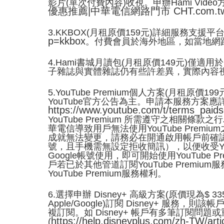
影片(單次付費內容)收視。申辦Hami Vid
優惠推薦
|
中華電信網路門市
CHT.com.t
3.KKBOX(月租原價159元)詳細服務支
p=kkbox
。付費會員於海外地區，如當地網路
4.Hami書城月讀包(月租原價149元)僅適
子雜誌與實體雜誌仍有些許差異，實際內容
5.YouTube Premium個人方案(月租原
YouTube官方公告為主。申請本服務方案應
https://www.youtube.com/t/terms_paids
YouTube Premium 所需遵守之相關條
華電信導致用戶無法使用YouTube Premi
成就無法變更，請務必在開通啟用帳戶前確認。
號，且手機需無設定拒收簡訊），以便收受YouT
Google帳號使用，即可開始使用YouTube
戶若已於其他管道訂閱YouTube Pre
YouTube Premium服務權利。
6.選擇申辦 Disney+ 高級方案(原價現為$
Apple/Google)訂閱 Disney+
複訂閱。如 Disney+ 帳戶有多筆訂閱問題或
https://help.disneyplus.com/zh-TW/artic
(