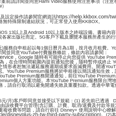
eo方案前請詳閱並同意Hami Video服務使用注意事項（
w
）
https://help.kkbox.com/tw/
援平台及設定操作請參閱官網資訊
無特殊限制連結狀況，可正常登入使用KKBOX。
用於iOS 13以上及Android 10以上版本之終端設備
視各家出版社而定。5G客戶下載及瀏覽本服務所產生的
價199元)服務自申租起以每1個日曆月為1期，按月收月租費。Yo
詳閱並同意YouTube付費服務條款，條款內容請參閱：
ervice
，Google 隨時有可能停止向您提供 YouTube P
款之行為，在合理時間範圍內提前通知您後，隨時暫停或終止 You
um之情形者恕無法遞延服務週期或要求簽減費用。開通YouTub
YouTube Premium服務將於申租後以簡訊通知生
ube Premium服務開通通知，前往YouTube Pre
 Premium個人方案功能。本YouTube Premium
mium服務，請自行取消以避免開通失敗及重覆扣款。透過中
 335元/月)客戶即同意並接受以下規範：(1) 若先前已透過 
 服務，則該帳戶由該收費平台管理(含訂購、計費、取消/退費及
重複收費等問題，請自行前往 Disney+ 使用說明中心瞭解如
le/disneyplus-zh-tw-third-party-subscription
)。(