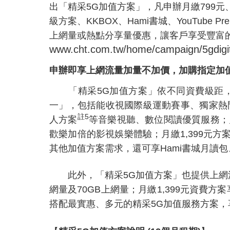
出「精采5G加值方案」，凡申辦月繳799元、9
級方案、KKBOX、Hami書城、YouTube Pr
上網量或熱點分享量優惠，讓客戶享受豐富
www.cht.com.tw/home/campaign/5gdigit
申辦即享上網流量加量不加價，加購指定加
「精采5G加值方案」依不同資費級距，於
一」，包括能收視國際級運動賽事、獨家熱門影
註
5
人方案
等音樂視聽、數位閱讀優質服務；月繳
歡樂加倍的影視娛樂體驗；月繳1,399元方案則加碼
其他加值方案需求，還可享Hami書城月讀
此外，「精采5G加值方案」也提供上網
網量及70GB上網量；月繳1,399元資費
搭配最實惠、多元的精采5G加值服務方案