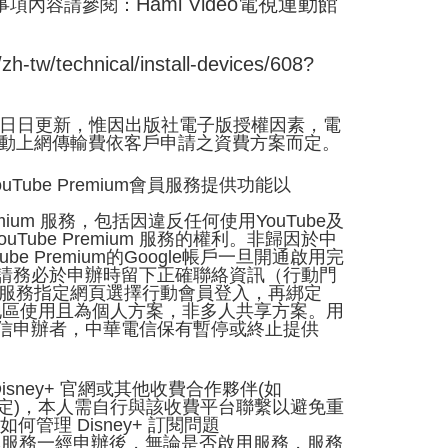
Hami Video
電視運動館
注意事項內容請參閱：
zh-tw/technical/install-devices/608?
。書籍內容日日更新，惟因出版社電子版授權因素，電
行動上網傳輸費依客戶申請之資費方案而定。
uTube Premium會員服務提供功能以
remium 服務，包括因違反任何使用YouTube及
Tube Premium 服務的權利。非歸因於中
e Premium的Google帳戶一旦開通啟用完
效，請務必於申辦時留下正確聯絡資訊（行動門
mium服務指定網頁選擇行動會員登入，再綁定
服務限台灣地區使用且為個人方案，非多人共享方案。用
華電信申辦者，中華電信保有暫停或終止提供
Disney+ 官網或其他收費合作夥伴(如
付款等規定)，本人需自行與該收費平台聯繫以避免重
何管理 Disney+ 訂閱問題
2)本服務一經申辦後，無論是否啟用服務，服務