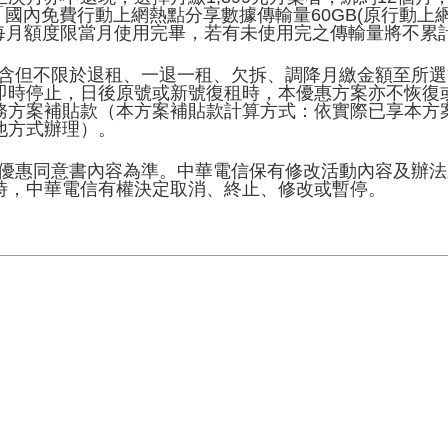
月「國內免費行動上網熱點分享數據傳輸量60GB(原行動上
，每月額度限當月使用完畢，若有未使用完之傳輸量將不累
包含但不限於退租、一退一租、欠拆、調降月繳金額至所選
即時停止，日後原號或新號復租時，本優惠方案亦不恢復
務方案補貼款（本方案補貼款計算方式：依實際已享本方
他方式辦理）。
以優惠同意書內容為準。中華電信保有修改活動內容及辦
時，中華電信有權決定取消、終止、修改或暫停。