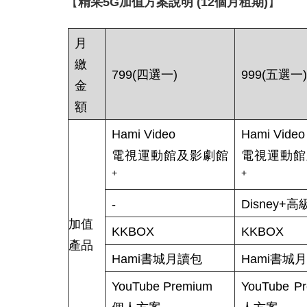
【
精采
5G
加值方案說明
(12
個月租期
)
】
月
繳
799(四選一)
999(五選一
金
額
Hami Video
Hami Video
電視運動館及影劇館
電視運動館
+
+
-
Disney+
加值
KKBOX
KKBOX
產品
Hami書城月讀包
Hami書城
YouTube Premium
YouTube P