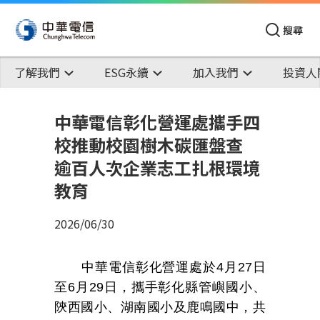
搜尋
了解我們
ESG永續
加入我們
投資人
中華電信彰化營運處攜手四
校推動校園樹木碳匯盤查
逾百人次企業志工扎根環境
教育
2026/06/30
中華電信彰化營運處於
4
月
27
日
至
6
月
29
日，攜手彰化縣管嶼國小、
陝西國小、湖南國小及鹿鳴國中，共