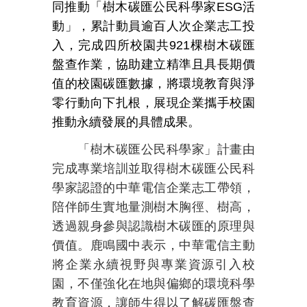
同推動「樹木碳匯公民科學家
ESG
活
動」，累計動員逾百人次企業志工投
入，完成四所校園共
921
棵樹木碳匯
盤查作業，協助建立精準且具長期價
值的校園碳匯數據，將環境教育與淨
零行動向下扎根，展現企業攜手校園
推動永續發展的具體成果。
「樹木碳匯公民科學家」計畫
由
完成專業培訓並取得樹木碳匯公民科
學家認證的中華電信企業志工帶領，
陪伴師生實地量測樹木胸徑、樹高，
透過親身參與認識樹木碳匯的原理與
價值。
鹿鳴國中表示，中華電信主動
將企業永續視野與專業資源引入校
園，不僅強化在地與偏鄉的環境科學
教育資源，讓師生得以了解碳匯盤查