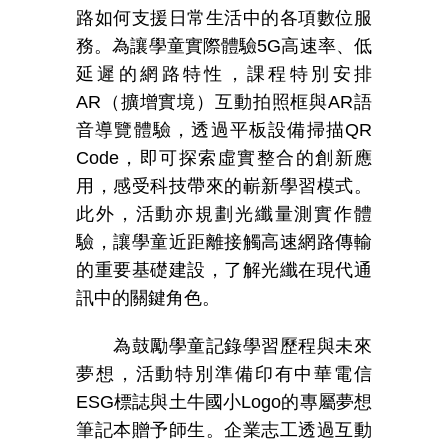
路如何支援日常生活中的各項數位服
務。為讓學童實際體驗
5G
高速率、低
延遲的網路特性，課程特別安排
AR
（擴增實境）互動拍照框與
AR
語
音導覽體驗，透過平板設備掃描
QR
Code
，即可探索虛實整合的創新應
用，感受科技帶來的嶄新學習模式。
此外，活動亦規劃光纖量測實作體
驗，讓學童近距離接觸高速網路傳輸
的重要基礎建設，了解光纖在現代通
訊中的關鍵角色。
為鼓勵學童記錄學習歷程與未來
夢想，活動特別準備印有中華電信
ESG
標誌與土牛國小
Logo
的專屬夢想
筆記本贈予師生。企業志工透過互動