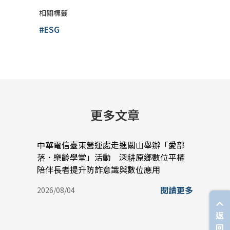
相關標籤
#ESG
更多文章
中華電信臺東營運處走進關山舉辦「愛部
中華
落．樂齡學堂」活動 深耕原鄉數位平權
蠟堆
陪伴長者提升防詐意識與數位應用
實踐
閱讀更多
2026/08/04
2026/
返
回