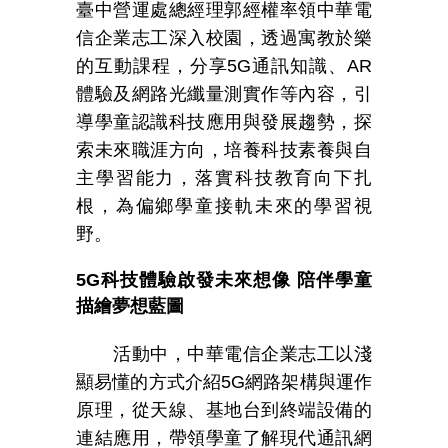
臺中營運處總經理郭經權率領中華電
信企業志工深入校園，透過寓教於樂
的互動課程，分享
5G
通訊知識、
AR
體驗及網路光纖量測實作等內容，引
導學童認識科技應用與發展趨勢，探
索未來職涯方向，培養科技素養與自
主學習能力，落實科技教育向下扎
根，為偏鄉學童接軌未來的學習視
野。
5G
科技體驗啟發未來想像 陪伴學童
描繪夢想藍圖
活動中，中華電信企業志工以淺
顯易懂的方式介紹
5G
網路架構與運作
原理，從天線、基地台到終端設備的
連結應用，帶領學童了解現代通訊網