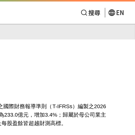
搜尋
EN
財務報導準則（T-IFRSs）編製之2026
A為233.0億元，增加3.4%；歸屬於母公司業主
利及每股盈餘皆超越財測高標。