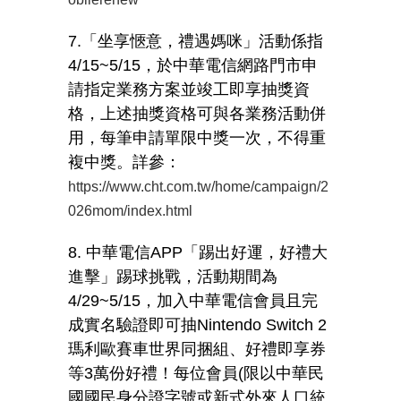
7.「坐享愜意，禮遇媽咪」活動係指
4/15~5/15
，於中華電信網路門市申
請指定業務方案並竣工即享抽獎資
格，上述抽獎資格可與各業務活動併
用，每筆申請單限中獎一次，不得重
複中獎。詳參：
https://www.cht.com.tw/home/campaign/2
026mom/index.html
8. 中華電信
APP
「踢出好運，好禮大
進擊」踢球挑戰，活動期間為
4/29~5/15
，加入中華電信會員且完
成實名驗證即可抽
Nintendo Switch 2
瑪利歐賽車世界同捆組、好禮即享券
等
3
萬份好禮！每位會員
(
限以中華民
國國民身分證字號或新式外來人口統