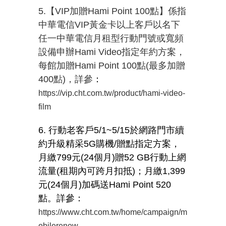
5.【VIP加贈Hami Point 100點】係指
中華電信VIP黃金卡以上客戶以名下
任一中華電信月租型行動門號或寬頻
設備申辦Hami Video指定年約方案，
每館加贈Hami Point 100點(最多加贈
400點)，詳參
：
https://vip.cht.com.tw/product/hami-video-
film
6. 行動老客戶
5/1~5/15
於網路門市續
約升級精采
5G
購機
/
贈點指定方案，
月繳
799
元
(24
個月
)
贈
52 GB
行動上網
流量
(
租期內可跨月扣抵
)
；月繳
1,399
元
(24
個月
)
加碼送
Hami Point 520
點。詳參：
https://www.cht.com.tw/home/campaign/m
obilerenew