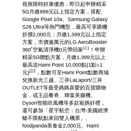
視推限時好康優惠，即日起申辦精采
5G
月繳
999
元以上指定方案，搭配
Google Pixel 10a
、
Samsung Galaxy
S26 Ultra
等熱門機型，最高可享購機
折價
2,000
元；月繳
1,399
元以上指定
方案，市價逾萬元的
LG AeroBooster
註
1
360˚
空氣清淨機
0
元帶回家
！申辦
精采
5G
贈點方案，月繳
1,399
元以上
最高送
Hami Point 10,000
點
(1
點
=1
註
2
元
)
，點數可至
Hami Point
點數商城
兌換新光三越、三井
LaLaport/
三井
OUTLET
等最受媽媽喜愛的百貨購物
金，或王品餐券、輝葉美腿機、
Dyson
智能吹風機等多款寵媽好禮，
還可參加「星宇航空：台灣
-
美國經濟
艙不限航點來回雙人機票」、
foodpanda
美食金
2,000
元、
Hami