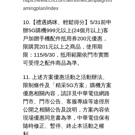
https://www.cht.com.tw/home/campaign/ro
amingplan/index
10.【禮遇媽咪、輕鬆得分】
5/31
前申
辦
5G
購機
999
元以上
(24
個月以上
)
客
戶加贈手機配件抵用券
200
元優惠，
限購買
201
元以上之商品，使用期
限：
115/6/30
，抵用範圍依門市實際
可受理之配件商品為準。
11. 上述方案優惠活動之活動辦法、
限制條件及「精采
5G
方案」購機方案
優惠相關內容，請詳見中華電信網路
門市、門市公告、客服專線等途徑所
公開之相關公告及說明，方案內容依
現場優惠同意書為準，中華電信保有
隨時修正、暫停、終止本活動之權
利。