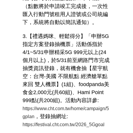
（點數將於申請竣工完成後，一次性
匯入行動門號租用人證號或公司統編
下，系統將自動以簡訊通知）。
3.【禮遇媽咪、輕鬆得分】「申辦
5G
指定方案登錄抽機票」活動係指於
4/1~5/31
申辦精采
5G 999
元以上
(24
個月以上
)
，於
5/31
前至網路門市完成
抽獎資訊登錄，就有機會抽【星宇航
空：台灣
-
美國
不限航點
經濟艙單點
來回
雙人機票】
(1
組
)
、
foodpanda
美
食金
2,000
元
(
共
60
組
)
、
Hami Point
999
點
(
共
200
組
)
。活動內容詳參
:
https://www.cht.com.tw/home/campaign/5
，登錄抽網址
:
gplan
https://festival.cht.com.tw/2026_5Ggoal