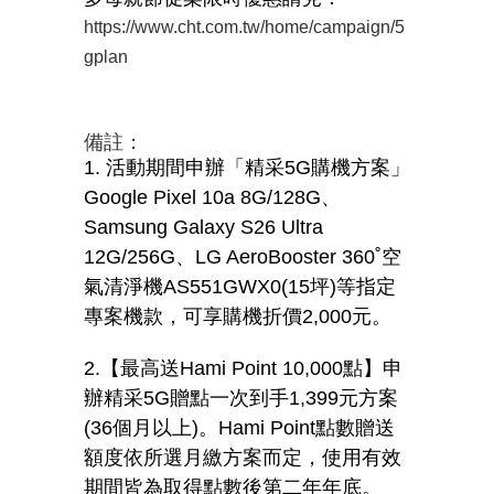
https://www.cht.com.tw/home/campaign/5
gplan
備註：
1. 活動期間申辦「精采
5G
購機方案」
Google Pixel 10a 8G/128G
、
Samsung Galaxy S26 Ultra
12G/256G
、
LG AeroBooster 360˚
空
氣清淨機
AS551GWX0(15
坪
)
等指定
專案機款，可享購機折價
2,000
元。
2.【最高送
Hami Point 10,000
點】申
辦精采
5G
贈點一次到手
1,399
元方案
(36
個月以上
)
。
Hami Point
點數贈送
額度依所選月繳方案而定，使用有效
期間皆為取得點數後第二年年底。