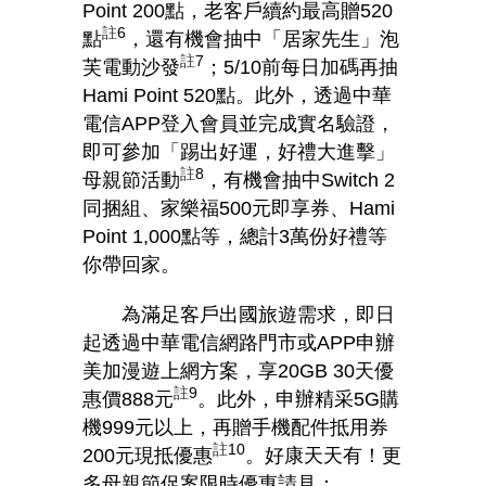
Point 200
點，老客戶續約最高贈
520
註
6
點
，還有機會抽中「居家先生」泡
註
7
芙電動沙發
；
5/10
前每日加碼再抽
Hami Point 520
點。此外，透過中華
電信
APP
登入會員並完成實名驗證，
即可參加「踢出好運，好禮大進擊」
註
8
母親節活動
，有機會抽中
Switch 2
同捆組、家樂福
500
元即享券、
Hami
Point 1,000
點等，總計
3
萬份好禮等
你帶回家。
為滿足客戶出國旅遊需求，即日
起透過中華電信網路門市或
APP
申辦
美加漫遊上網方案，享
20GB 30
天優
註
9
惠價
888
元
。此外，申辦精采
5G
購
機
999
元以上，再贈手機配件抵用券
註
10
200
元現抵優惠
。好康天天有！更
多母親節促案限時優惠請見：