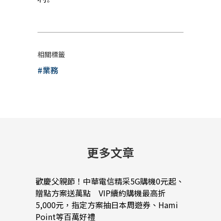
相關標籤
#業務
更多文章
歡慶父親節！中華電信精采5G購機0元起、
中華電
贈點方案送萬點 VIP續約購機最高折
以A
5,000元，指定方案抽日本周遊券、Hami
與雲
Point等百萬好禮