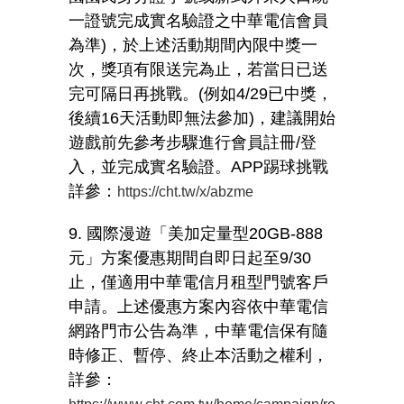
一證號完成實名驗證之中華電信會員
為準
)
，於上述活動期間內限中獎一
次，獎項有限送完為止，若當日已送
完可隔日再挑戰。
(
例如
4/29
已中獎，
後續
16
天活動即無法參加
)
，建議開始
遊戲前先參考步驟進行會員註冊
/
登
入，並完成實名驗證。
APP
踢球挑戰
詳參：
https://cht.tw/x/abzme
9. 國際漫遊「美加定量型
20GB-888
元」方案優惠期間自即日起至
9/30
止，僅適用中華電信月租型門號客戶
申請。上述優惠方案內容依中華電信
網路門市公告為準，中華電信保有隨
時修正、暫停、終止本活動之權利，
詳參：