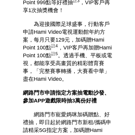
註
3
Point 999
點等好禮抽
，
VIP
客戶再
享
1
次抽獎機會！
為迎接國際足球盛事，行動客戶
申請
Hami Video
電視運動館年約方
案，每月只要
129
元，加碼贈
Hami
註
4
Point 100
點
，
VIP
客戶再加贈
Hami
註
5
Point 100
點
。透過手機、平板或電
視，都能享受高畫質的精彩體育賽
事，「完整賽事轉播，大賽看中華」
盡在
Hami Video
。
網路門市申請指定方案抽電動沙發、
參加
APP
遊戲限時抽
3
萬份好禮
網路門市寵愛媽咪加碼贈點、好
禮抽，即日起於網路門市新租
/
攜碼申
請精采
5G
指定方案，加碼贈
Hami