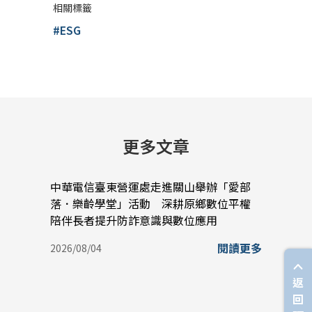
相關標籤
#ESG
更多文章
中華電信臺東營運處走進關山舉辦「愛部
中華
落．樂齡學堂」活動 深耕原鄉數位平權
蠟堆
陪伴長者提升防詐意識與數位應用
實踐
閱讀更多
2026/08/04
2026/
返
回