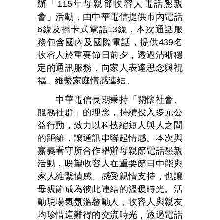
辦「
115
年母親節收容人電話懇親
會」活動，由中華電信提供市內電話
6
線及插卡式電話
13
線，本次通話服
務包含國內及國際電話，提供
439
名
收容人於重要節日前夕，透過清晰穩
定的通訊服務，向家人表達思念與祝
福，維繫家庭情感連結。
中華電信長期秉持「關懷社會、
服務社群」的理念，持續投入多元公
益行動，致力以科技縮短人與人之間
的距離，讓通訊串聯起情感。本次與
嘉義看守所合作舉辦母親節電話懇親
活動，盼望收容人在重要節日中能與
家人維繫情感、感受親情支持，也讓
母親節成為彼此連結的溫暖時光。活
動現場氣氛溫馨動人，收容人與親友
均珍惜這難得的交流時光，透過電話