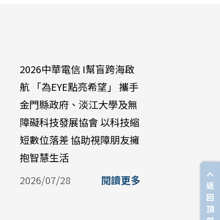
2026中華電信 I幫盲跨海啟
中華電信
航 「為EYE點亮希望」 攜手
達啟能訓
金門縣政府、淡江大學及無
兔兔」學
障礙科技發展協會 以科技縮
培養永續
短數位落差 協助視障朋友擁
2026/07/
抱智慧生活
2026/07/28
閱讀更多
返
回
頂