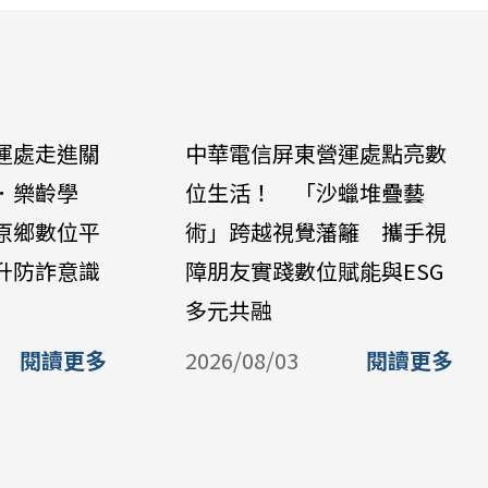
運處走進關
中華電信屏東營運處點亮數
．樂齡學
位生活！ 「沙蠟堆疊藝
原鄉數位平
術」跨越視覺藩籬 攜手視
升防詐意識
障朋友實踐數位賦能與ESG
多元共融
閱讀更多
2026/08/03
閱讀更多