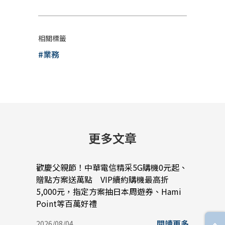
相關標籤
#業務
更多文章
歡慶父親節！中華電信精采5G購機0元起、
中華電
贈點方案送萬點 VIP續約購機最高折
以A
5,000元，指定方案抽日本周遊券、Hami
與雲
Point等百萬好禮
2026/
閱讀更多
2026/08/04