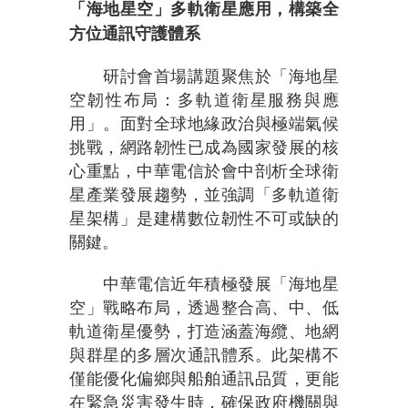
「海地星空」多軌衛星應用，構築全
方位通訊守護體系
研討會首場講題聚焦於「海地星
空韌性布局：多軌道衛星服務與應
用」。面對全球地緣政治與極端氣候
挑戰，網路韌性已成為國家發展的核
心重點，中華電信於會中剖析全球衛
星產業發展趨勢，並強調「多軌道衛
星架構」是建構數位韌性不可或缺的
關鍵。
中華電信近年積極發展「海地星
空」戰略布局，透過整合高、中、低
軌道衛星優勢，打造涵蓋海纜、地網
與群星的多層次通訊體系。此架構不
僅能優化偏鄉與船舶通訊品質，更能
在緊急災害發生時，確保政府機關與