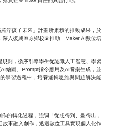
，落實企業
ESG
責任的具體行動。
亮羅浮孩子未來」計畫所累積的推動成果，於
，深入復興區原鄉校園推動「
Maker AI
數位培
程規劃，循序引導學生從認識人工智慧、學習
蓋
AI
繪圖、
Prompt
指令應用及
AI
音樂生成，並
」的學習過程中，培養邏輯思維與問題解決能
創作的轉化過程，強調「從想得到、畫得出，
活故事融入創作，透過數位工具實現個人化作