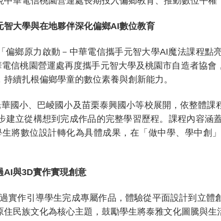
現中華電信桃園營運處長期投入偏鄉教育、推動數位平權
元智大學與在地夥伴深化偏鄉
AI
數位教育
「偏鄉原力啟動－中華電信攜手元智大學
AI
魔法課程點
華電信桃園營運處再度攜手元智大學及桃園市自造者協會
，持續扎根偏鄉學童的數位素養與創新能力。
光華國小、巴崚國小及苗栗泰興國小等校展開，依整體課
步建立從構想到完成作品的完整學習歷程。課程內容涵
學生將數位設計轉化為具體成果，在「做中學、學中創
過
AI
與
3D
實作實現創意
過實作引導學生完成專屬作品，體驗從平面設計到立體
原住民族文化為核心主題，鼓勵學生將泰雅文化圖騰與生