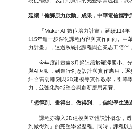
現從構想、設計到實作的完整學習歷程，展
延續「偏鄉原力啟動」成果，中華電信攜手
「
Maker AI
數位培力計畫」延續
114
年
115
年進一步深化課程內容與實作面向。中
力計畫」，透過系統化課程與企業志工陪伴
今年度計畫自
3
月起陸續於羅浮國小、
與
AI
互動，到進行創意設計與實作應用，逐
結合雷射雕刻與
3D
建模等實作教學，引導
力，並強化跨域整合與創新應用素養。
「想得到、畫得出、做得到」，偏鄉學生透
課程亦導入
3D
建模與立體設計概念，透
到做得到」的完整學習歷程。同時，課程以