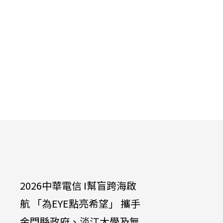
2026中華電信 I幫盲跨海啟
中華電信
航 「為EYE點亮希望」 攜手
達啟能訓
金門縣政府、淡江大學及無
兔兔」學