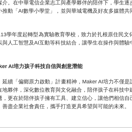
媒介。在中華電信企業志工與產學夥伴的陪伴下，學生逐
小推動「
AI
數學小學堂」，並與華城電機及好友多媒體共
113
學年度起轉型為實驗教育學校，致力於扎根原住民文
以與人工智慧及
AI
互動等科技結合，讓學生在操作與體驗
er AI
培力孩子科技自信與創意潛能
延續「偏鄉原力啟動」計畫精神，
Maker AI
培力不僅是
在地夥伴，深化數位教育與文化融合，陪伴孩子在科技中
遞，更在於陪伴孩子擁有工具、建立信心，讓他們相信自
，善盡企業社會責任，攜手打造更具希望與可能的未來。