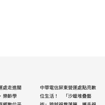
運處走進關
中華電信屏東營運處點亮數
．樂齡學
位生活！ 「沙蠟堆疊藝
原鄉數位平
術」跨越視覺藩籬 攜手視