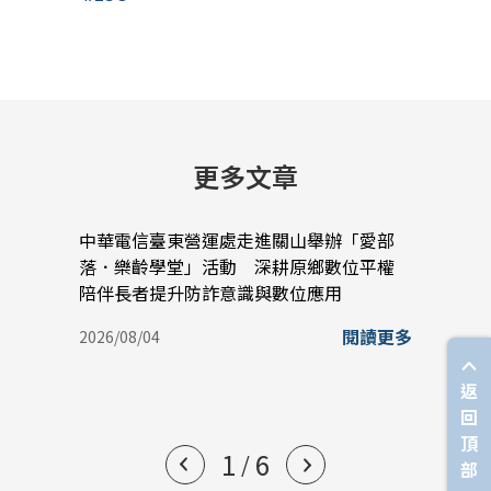
更多文章
中華電信臺東營運處走進關山舉辦「愛部
中華
落．樂齡學堂」活動 深耕原鄉數位平權
蠟堆
陪伴長者提升防詐意識與數位應用
實踐
閱讀更多
2026/08/04
2026/
返
回
頂
1
6
/
部