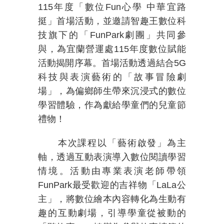
115
年度「數位
Fun
心學
中華宜路
挺」首場活動，並邀請智趣王數位科
技旗下的「
FunPark
劇團」共同參
與，為宜蘭營運處
115
年度數位賦能
活動揭開序幕。首場活動透過結合
5G
科技與表演藝術的「故事冒險劇
場」，為偏鄉師生帶來沉浸式的數位
學習體驗，作為獻給學童們的兒童節
禮物！
本次課程以「藝術啟發」為主
軸，透過互動表演導入數位閱讀學習
情境。活動由專業表演老師帶領
FunPark
最受歡迎的吉祥物「
LaLa
公
主」，將數位繪本內容轉化為生動有
趣的互動劇場，引導學童從被動的