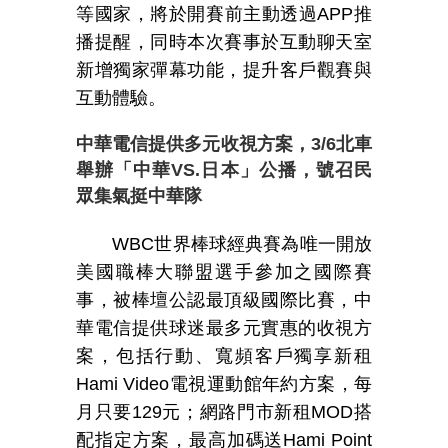
等國家，將於開賽前主動透過
APP
推
播提醒，同時本次賽事於互動聊天室
新增獨家彈幕功能，提升客戶觀賽與
互動體驗。
中華電信提供多元收視方案，
3/6
北車
舉辦「中華
VS.
日本」公播，號召民
眾集氣挺中華隊
WBC
世界棒球經典賽為唯一開放
美國職棒大聯盟選手參加之國際賽
事，被棒壇公認最頂級國際比賽，中
華電信提供球迷最多元實惠的收視方
案，包括行動、寬頻客戶獨享新租
Hami Video
電視運動館年約方案，每
月只要
129
元；網路門市新租
MOD
搭
配指定方案，最高加碼送
Hami Point