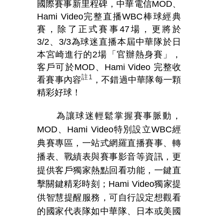
國際賽事新里程碑，中華電信
MOD
、
Hami Video
完整直播
WBC
棒球經典
賽，除了正式賽事
47
場，更將於
3/2
、
3/3
為球迷直播本屆中華隊於日
本宮崎進行的
2
場「官辦熱身賽」，
客戶可於
MOD
、
Hami Video
完整收
註
1
看賽事內容
，不錯過中華隊每一顆
精彩好球！
為讓球迷輕鬆掌握賽事脈動，
MOD
、
Hami Video
特別設立
WBC
經
典賽專區，一站式網羅直播賽事、轉
播表、戰績表與賽事影音等資訊，更
提供客戶獨家熱點回看功能，一鍵直
擊關鍵精彩時刻；
Hami Video
獨家提
供智慧提醒服務，可自行設定想觀看
的國家代表隊如中華隊、日本或美國