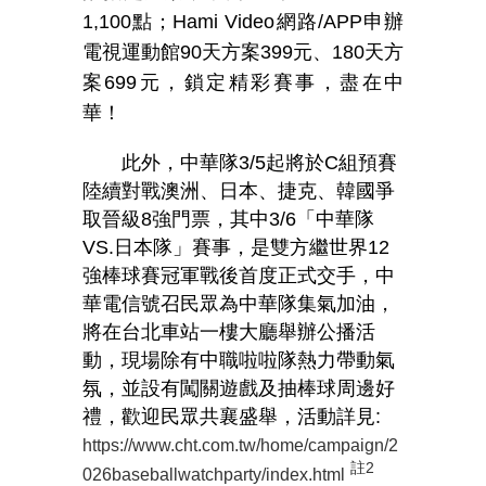
1,100
點；
Hami Video
網路
/APP
申辦
電視運動館
90
天方案
399
元、
180
天方
案
699
元，鎖定精彩賽事，盡在中
華！
此外，中華隊
3/5
起將於
C
組預賽
陸續對戰澳洲、日本、捷克、韓國爭
取晉級
8
強門票，其中
3/6
「中華隊
VS.
日本隊」賽事，是雙方繼世界
12
強棒球賽冠軍戰後首度正式交手，中
華電信號召民眾為中華隊集氣加油，
將在台北車站一樓大廳舉辦公播活
動，現場除有中職啦啦隊熱力帶動氣
氛，並設有闖關遊戲及抽棒球周邊好
禮，歡迎民眾共襄盛舉，活動詳見
:
https://www.cht.com.tw/home/campaign/2
註
2
026baseballwatchparty/index.html