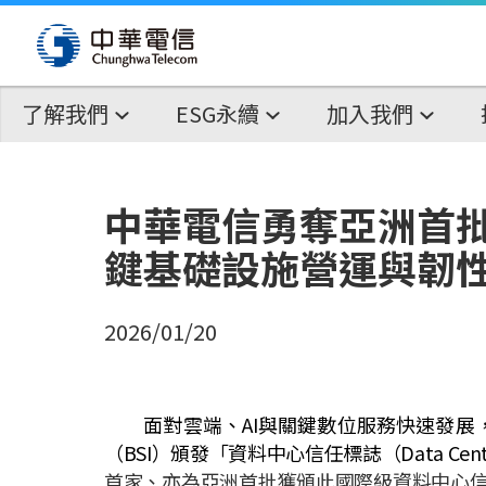
了解我們
ESG永續
加入我們
中華電信勇奪亞洲首批
鍵基礎設施營運與韌
2026/01/20
面對雲端、
AI
與關鍵數位服務快速發展
（
BSI
）頒發「資料中心信任標誌（
Data Cent
首家、亦為亞洲首批獲頒此國際級資料中心