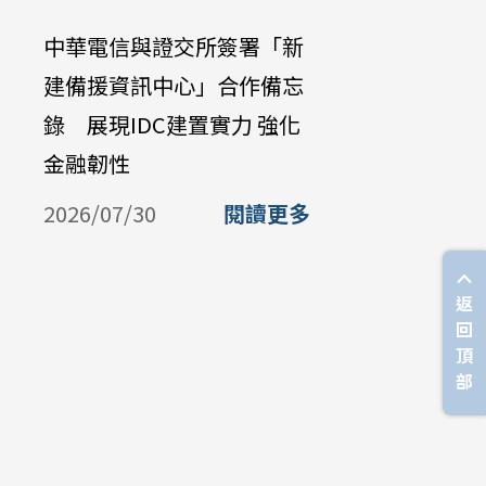
中華電信與證交所簽署「新
中華電信公
建備援資訊中心」合作備忘
Galaxy Z 
錄 展現IDC建置實力 強化
購機資費 
金融韌性
放中華電
購
2026/07/30
閱讀更多
2026/07/
返
回
頂
部