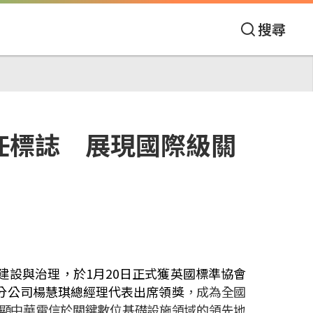
搜尋
任標誌 展現國際級關
建設與治理，於
1
月
20
日正式獲英國標準協會
分公司楊慧琪總經理代表出席領獎
，成為全國
顯中華電信於關鍵數位基礎設施領域的領先地