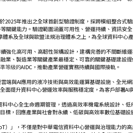
於
2025
年推出之全球首創型驗證制度，採跨模組整合式驗
善等關鍵能力。驗證範圍涵蓋可用性、營運持續、資訊安全
準體系及全球與歐盟法規治理體系之上，為全球資料中心
強化高可用、高韌性架構設計，建構完善的不間斷維運
金融業、製造業等關鍵產業最穩定、可靠的關鍵基礎建設提
水準等級的
AIDC
，推動產業營運實務持續與國際接軌。
雲端與
AI
應用的液冷技術與高效能運算基礎設施、全光網
，全面提升資料中心營運效率與服務穩定度，為客戶部署
AI
料中心全生命週期管理，透過高效率機電系統設計、低
目標，回應產業與社會對永續、低碳與高效率數位基礎設
oT
）」，不僅是對中華電信資料中心營運與治理能力的高