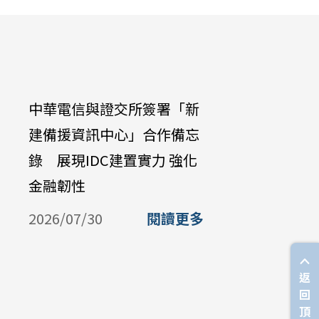
中華電信與證交所簽署「新
中華電信公
建備援資訊中心」合作備忘
Galaxy Z 
錄 展現IDC建置實力 強化
購機資費 
金融韌性
放中華電
購
2026/07/30
閱讀更多
2026/07/
返
回
頂