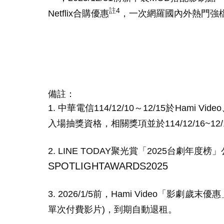
註
4
Netflix
合購優惠
，一次網羅國內外熱門強
備註：
1. 中華電信
114/12/10
～
12/15
於
Hami Video
入場抽獎資格，相關獎項並於
114/12/16~12/
2. LINE TODAY
聚光賞
「
2025
台劇年度榜」
SPOTLIGHTAWARDS2025
3. 2026/1/5
前，
Hami Video
「影劇歲末優惠
單次付費影片
)
，到期自動退租。