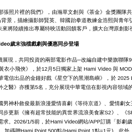
張照片裡的我們》，由瀚草文創與《茶金》金獎團隊共
為背景，描繪攝影師賢英、韓國跆拳道教練金浩熙與青年
未來將陸續推出專屬特映活動回饋客戶，擴大台灣原創影
ideo
歲末強檔戲劇與優惠同步登場
展現，共同投資的兩部電影作品─改編自建中樂旗聯隊
9
黃衣小飛俠》，於
12
月
5
日獨家上架
Hami Video
與
MO
華電信出品的金鐘好戲《星空下的黑潮島嶼》，於
2025 
外之醫》亦獲第
5
名，充分展現中華電信在影視內容領域
國男神朴敘俊最新浪漫愛情喜劇《等待京道》、愛情劇女
同步更新《擁有超常技能的異世界流浪美食家
S2
》、《
S
需求。
2026/1/5
前，於
Hami Video
網站
/APP
訂購「影劇
，加碼贈
Hami Point 500
點
(Hami Point 1
點
=1
元
)
。此外