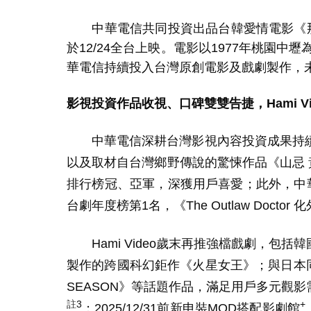
中華電信共同投資出品台韓愛情電影《那
於
12/24
全台上映。電影以
1977
年桃園中壢
華電信持續投入台灣原創電影及戲劇製作，
影視投資作品收視、口碑雙雙告捷，
Hami V
中華電信深耕台灣影視內容投資成果持續
以及取材自台灣鄉野傳說的驚悚作品《山忌
排行榜冠、亞軍，深獲用戶喜愛；此外，中
台劇年度榜第
1
名，《
The Outlaw Doctor
化
Hami Video
歲末再推強檔戲劇，包括韓
製作的跨國科幻鉅作《火星女王》；與日本
SEASON
》等話題作品，滿足用戶多元觀影
註
3
+
；
2025/12/31
前新申裝
MOD
搭配影劇館