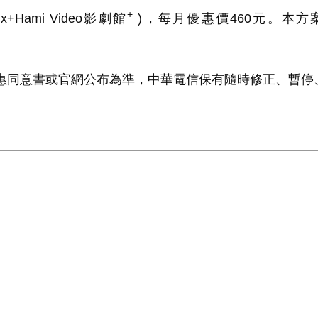
+
lix+Hami Video
影劇館
)
，每月優惠價
460
元。本方
優惠同意書或官網公布為準，中華電信保有隨時修正、暫