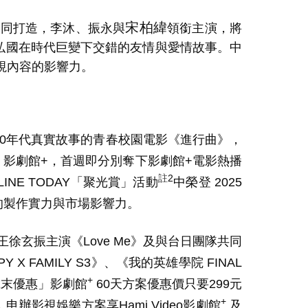
宋柏緯
同打造，李沐、振永與
領銜主演，將
弘國在時代巨變下交錯的友情與愛情故事。中
視內容的影響力。
0
年代真實故事的青春校園電影《進行曲》，
D
影劇館
+
，首週即分別奪下影劇館
+
電影熱播
註
2
LINE TODAY
「聚光賞」活動
中榮登
2025
的製作實力與市場影響力。
王徐玄振主演《
Love Me
》及與台日團隊共同
PY X FAMILY S3
》、《我的英雄學院
FINAL
+
歲末優惠」影劇館
60
天方案優惠價只要
299
元
+
，申辦影視娛樂方案享
Hami Video
影劇館
及