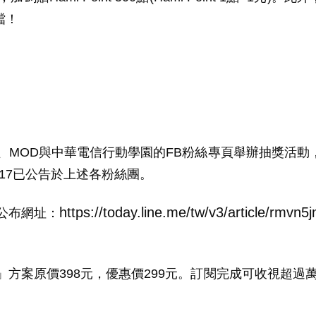
檔！
、
MOD
與中華電信行動學園的
FB
粉絲專頁舉辦抽獎活動
17
已公告於上述各粉絲團。
https://today.line.me/tw/v3/article/rmvn
公布網址：
」方案原價
398
元，優惠價
299
元。訂閱完成可收視超過