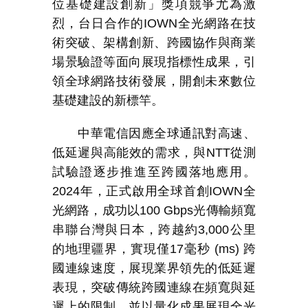
位基礎建設創新」獎項競爭尤為激
烈，台日合作的
IOWN
全光網路在技
術突破、架構創新、跨國協作與商業
場景驗證等面向展現指標性成果，引
領全球網路技術發展，開創未來數位
基礎建設的新標竿。
中華電信因應全球通訊對高速、
低延遲與高能效的需求，與
NTT
從測
試驗證逐步推進至跨國落地應用。
2024
年，正式啟用全球首創
IOWN
全
光網路，成功以
100 Gbps
光傳輸頻寬
串聯台灣與日本，跨越約
3,000
公里
的地理疆界，實現僅
17
毫秒
(ms)
跨
國連線速度，展現業界領先的低延遲
表現，突破傳統跨國連線在頻寬與延
遲上的限制，並以量化成果展現全光