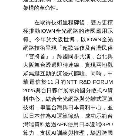
架構的革命性。
在取得技術里程碑後，雙方更積
極推動
IOWN
全光網路的跨國應用示
範。今年於大阪世博，以
IOWN
全光
網路技術呈現「超歌舞伎及台灣民俗
『官將首』」跨國同步共演，台北與
大阪舞台透過即時連線，實現兩地觀
眾無縫互動的沉浸式體驗。同時，中
華電信於
11
月的
NTT R&D FORUM
2025
與台日夥伴展示跨國分散式
AI
資
料中心，結合全光網路與分離式運算
技術，串連台灣與日本資料中心，並
以日本作為
AI
運算節點，成功示範台
灣端資料透過
APN
使用日本遠端
GPU
算力，支援
AI
訓練與推理，驗證跨國