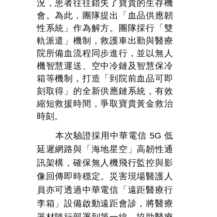
況，患者往往錯失了寶貴的生存機
會。為此，團隊提出「血品供應韌
性系統」作為解方。團隊採行「雙
軌派遣」機制，救護車出勤與醫療
院所備血流程同步進行，並以無人
機智慧運送、空中冷鏈及智慧保冷
箱等機制，打造「到院前血品可即
刻取得」的全新供應鏈系統，有效
縮短救援時間，爭取寶貴黃金救治
時刻。
本次驗證採用中華電信
5G
低
延遲網路與「海地星空」高韌性通
訊架構，確保無人機飛行監控與影
像回傳即時穩定。災害現場醫護人
員亦可透過中華電信「遠距醫療行
李箱」設備啟動遠距會診，將醫療