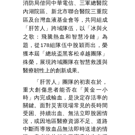
消防局偕同中華電信、三軍總醫院
內湖院區、新北市聯合醫院三重院
區及台灣血液基金會等，共同組成
「肝苦人」跨域隊伍，以「冰與火
之歌：飛騰熱血和智慧冷鏈」為
題，從
178
組隊伍中脫穎而出，榮
獲本屆「總統盃黑客松卓越團隊」
殊榮，展現跨域團隊在智慧救護與
醫療韌性上的創新成果。
「肝苦人」團隊的初衷在於，
重大創傷患者能否在「黃金一小
時」內完成輸血，是決定存活率的
關鍵。面對災害現場常見的長時間
受困、持續出血、無法立即脫困情
況，或因地區醫療資源不足、道路
中斷而導致血品無法即時送達的情