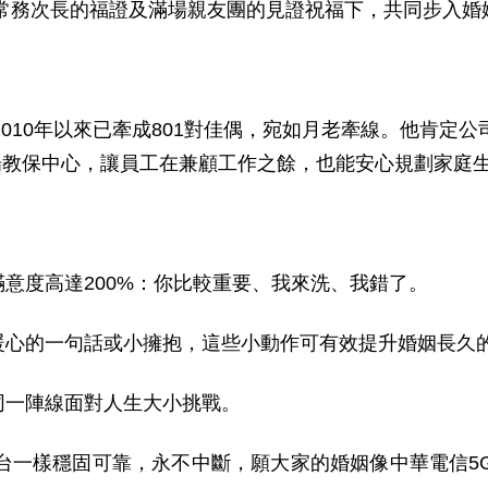
莊常務次長的福證及滿場親友團的見證祝福下，共同步入婚
010年以來已牽成801對佳偶，宛如月老牽線。他肯定
場教保中心，讓員工在兼顧工作之餘，也能安心規劃家庭
意度高達200%：你比較重要、我來洗、我錯了。
暖心的一句話或小擁抱，這些小動作可有效提升婚姻長久
同一陣線面對人生大小挑戰。
一樣穩固可靠，永不中斷，願大家的婚姻像中華電信5G