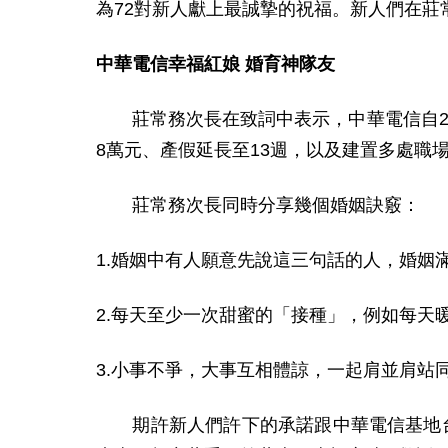
為72對新人獻上最誠摯的祝福。新人們在
中華電信幸福紅娘 婚育神隊友
莊
常務次長
在致詞中表示，中華電信自2
8萬元、產假延長至13週，以及建置多處職
莊常務次長同時分享幾個婚姻訣竅：
1.
婚姻中有人願意先說這三句話的人，婚姻滿
2.
每天至少一次甜蜜的「接種」，例如每天
3.
小事不爭，大事互相體諒，一起肩並肩站
期許新人們許下的承諾跟中華電信基地台