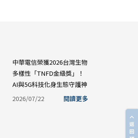
中華電信榮獲2026台灣生物
中華電信
多樣性「TNFD金級獎」！
例AI治
AI與5G科技化身生態守護神
AI治理
BSI AI 
2026/07/22
閱讀更多
2026/07/
返
回