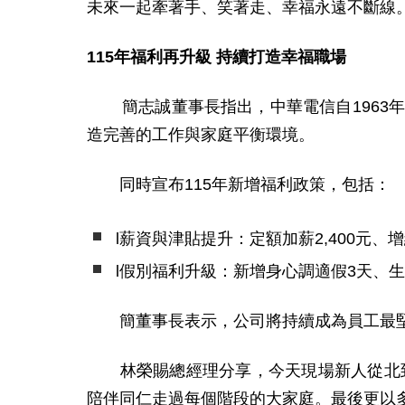
未來一起牽著手、笑著走、幸福永遠不斷線
115
年福利再升級 持續打造幸福職場
簡志誠董事長指出，中華電信自196
造完善的工作與家庭平衡環境。
同時宣布115年新增福利政策，包括：
l
薪資與津貼提升：定額加薪2,400元、增給
l
假別福利升級：新增身心調適假3天、生
簡董事長表示，公司將持續成為員工最堅
林榮賜總經理分享，今天現場新人從北到
陪伴同仁走過每個階段的大家庭。最後更以