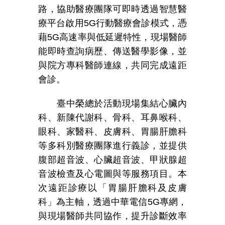
路，協助醫療團隊可即時透過智慧醫
療平台啟用
5G
行動醫療會診模式，憑
藉
5G
高速率與低延遲特性，現場醫師
能即時查詢病歷、傳送醫學影像，並
與院方專科醫師連線，共同完成遠距
會診。
臺中榮總於活動現場集結心臟內
科、新陳代謝科、骨科、耳鼻喉科、
眼科、家醫科、皮膚科、胃腸肝膽科
等多科別醫療團隊進行義診，並提供
腹部超音波、心臟超音波、甲狀腺超
音波檢查及心電圖與等服務項目。本
次遠距診療以
「
胃腸肝膽科及皮膚
科
」
為主軸，透過中華電信
5G
專網，
與現場醫師共同協作，提升診斷效率