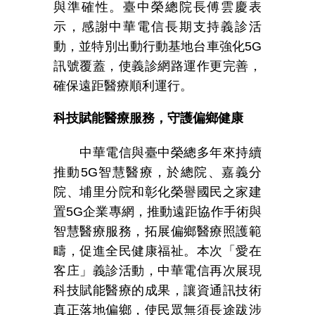
與準確性。臺中榮總院長傅雲慶表
示，感謝中華電信長期支持義診活
動，並特別出動行動基地台車強化
5G
訊號覆蓋，使義診網路運作更完善，
確保遠距醫療順利運行。
科技賦能醫療服務，守護偏鄉健康
中華電信與臺中榮總多年來持續
推動
5G
智慧醫療，於總院、嘉義分
院、埔里分院和彰化榮譽國民之家建
置
5G
企業專網，推動遠距協作手術與
智慧醫療服務，拓展偏鄉醫療照護範
疇，促進全民健康福祉。本次「愛在
客庄」義診活動，中華電信再次展現
科技賦能醫療的成果，讓資通訊技術
真正落地偏鄉，使民眾無須長途跋涉