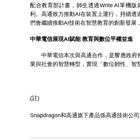
配合教育部計畫，師生透過
Write AI
單機版
利。高通致力推動
AI
在裝置上運行，持續透
們會繼續推動
AI
技術在智慧教育的創新發展
中華電信展現
AI
賦能
教育與數位平權並進
中華電信本次與高通合作，
是響應政府
業與社會的智慧轉型，實現「數位韌性、智
(
註
)
Snapdragon
和高通旗下產品係高通技術公司