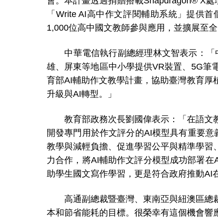
會。本計畫透過捐贈搭載
Snapdragon® X
處
「
Write AI
高中作文評閱輔助系統」提供首
1,000
位高中國文教師參與應用，並擴展至全
中華電信執行副總經理林文智表示：「
雄、屏東等地區中小學提供
VR
裝置、
5G
筆
育部
AI
輔助作文教學計畫，協助臺灣教育厚
升級與
AI
轉型
。
」
教育部政務次長劉國偉表示：「在語文教
開發專門用於作文評分的
AI
模型具有重要意
教學與減輕負擔、促進學習公平與精準學習
力合作，將
AI
輔助作文評分模型成功部署在
助學生國文寫作學習，更是符合政府推動
AI
高通副總裁暨臺灣、東南亞與紐澳區總裁
本和節省能耗的目標。很榮幸有這個機會響