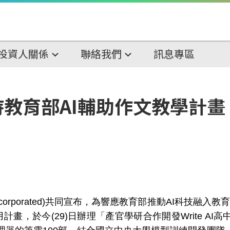
投資人關係
聯絡我們
訊息專區
教育部AI輔助作文教學計
orporated)
共同宣布，為響應教育部推動
AI
科技融入教育
用計畫
，
於今
(29)
日辦理「產官學研合作開發
Write AI
高