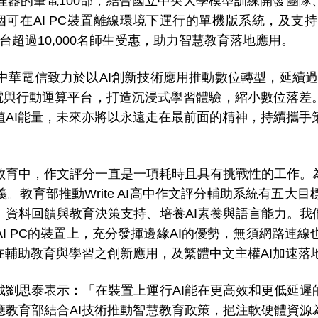
理器的筆電
100
部，結合國立中央大學模型訓練開發團隊
個可在
AI PC
裝置離線環境下運行的單機版系統，及支持
台超過
10,000
名師生受惠，助力智慧教育落地應用。
中華電信致力於以
AI
創新技術應用推動數位轉型，延續
電與行動運算平台
，
打造沉浸式學習體驗
，
縮小數位落差
植
AI
能量
，
未來亦將以永遠走在最前面的精神，持續攜手
育中，作文評分一直是一項耗時且具有挑戰性的工作。為
義。教育部推動
Write AI
高中作文評分輔助系統有五大目
、資料回饋與教育決策支持、培養
AI
素養與語言能力。我
AI PC
的裝置上，充分發揮邊緣
AI
的優勢，無須網路連線
在輔助教育與學習之創新應用，及繁體中文主權
AI
加速落
劉思泰表示：「在裝置上運行
AI
能在更高效和更低延遲
應教育部結合
AI
技術推動智慧教育政策，挹注軟硬體資源