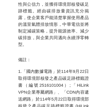
性與公信力，並獲得環境部核發碳足
跡標籤。經由碳排放量資訊充分揭
露，使企業客戶能清楚掌握使用產品
的溫室氣體排放情形，中華電信並將
制定減碳策略，提升能源效率、減少
碳排放，與企業共同邁向永續淨零轉
型。
備註：
1.「
國內數據電路」於
114
年
9
月
22
日
取得環境部核發之產品碳足跡標籤證
書（編號
2516101004
）
;
「
HiLink
VPN
企業專屬網路」、「
CDN
內容遞
送網路」於
114
年
5
月
22
日取得環境部
核發之產品碳足跡標籤證書
(
HiLink