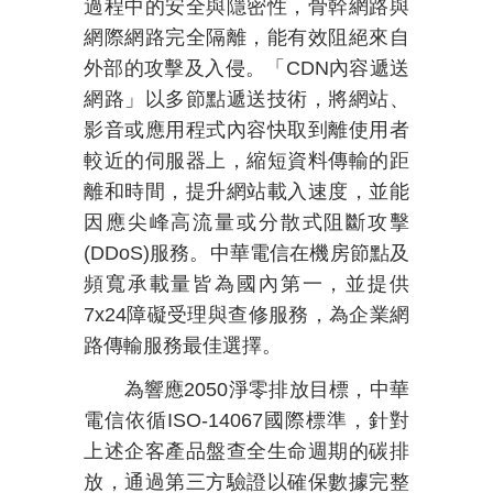
過程中的安全與隱密性，骨幹網路與
網際網路完全隔離，能有效阻絕來自
外部的攻擊及入侵。「
CDN
內容遞送
網路」以多節點遞送技術，將網站、
影音或應用程式內容快取到離使用者
較近的伺服器上，縮短資料傳輸的距
離和時間，提升網站載入速度，並能
因應尖峰高流量或分散式阻斷攻擊
(DDoS)
服務。中華電信在機房節點及
頻寬承載量皆為國內第一，並提供
7x24
障礙受理與查修服務，為企業網
路傳輸服務最佳選擇。
為響應
2050
淨零排放目標，中華
電信依循
ISO-14067
國際標準，針對
上述企客產品盤查全生命週期的碳排
放，通過第三方驗證以確保數據完整