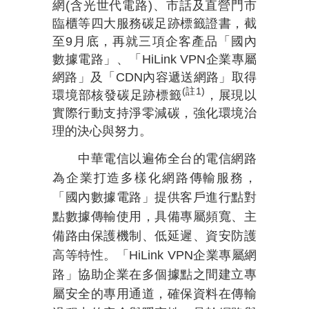
網
(
含光世代電路
)
、市話及直營門市
臨櫃等四大服務碳足跡標籤證書，截
至
9
月底，再就三項企客產品「國內
數據電路」、「
HiLink VPN
企業專屬
網路」及「
CDN
內容遞送網路」取得
(
註
1)
環境部核發碳足跡標籤
，展現以
實際行動支持淨零減碳，強化環境治
理的決心與努力。
中華電信以遍佈全台的電信網路
為企業打造多樣化網路傳輸服務，
「國內數據電路」提供客戶進行點對
點數據傳輸使用，具備專屬頻寬、主
備路由保護機制、低延遲、資安防護
高等特性。「
HiLink VPN
企業專屬網
路」協助企業在多個據點之間建立專
屬安全的專用通道，確保資料在傳輸