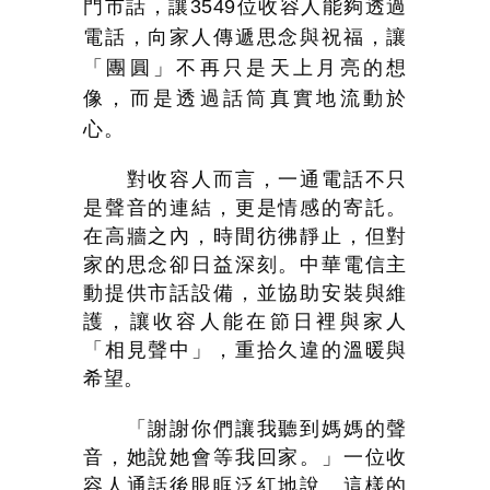
門市話，讓
3549
位收容人能夠透過
電話，向家人傳遞思念與祝福，讓
「團圓」不再只是天上月亮的想
像，而是透過話筒真實地流動於
心。
對收容人而言，一通電話不只
是聲音的連結，更是情感的寄託。
在高牆之內，時間彷彿靜止，但對
家的思念卻日益深刻。中華電信主
動提供市話設備，並協助安裝與維
護，讓收容人能在節日裡與家人
「相見聲中」，重拾久違的溫暖與
希望。
「謝謝你們讓我聽到媽媽的聲
音，她說她會等我回家。」一位收
容人通話後眼眶泛紅地說。這樣的