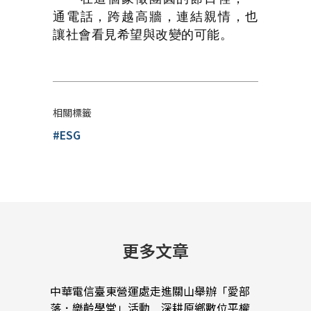
通電話，跨越高牆，連結親情，也
讓社會看見希望與改變的可能。
相關標籤
#ESG
更多文章
中華電信臺東營運處走進關山舉辦「愛部
中華
落．樂齡學堂」活動 深耕原鄉數位平權
蠟堆