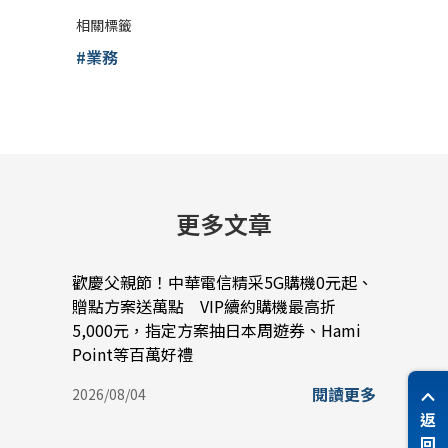
相關標籤
#業務
更多文章
歡慶父親節！中華電信精采5G購機0元起、
中華電
贈點方案送萬點 VIP續約購機最高折
以A
5,000元，指定方案抽日本周遊券、Hami
與雲
Point等百萬好禮
2026/
閱讀更多
2026/08/04
返
回