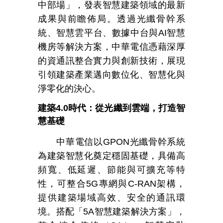
中部場」，發表智慧建築領域的最新
成果與前瞻佈局。透過光纖骨幹系
統、智慧雲平台、數據中台與
AI
智慧
機房等解決方案，中華電信憑藉深厚
的資通訊整合實力與創新技術，展現
引領建築產業邁向數位化、智慧化與
淨零化的決心。
建築
4.0
時代：從光纖到雲端，打造智
慧基礎
中華電信以
GPON
光纖骨幹系統
為建築智慧化奠定穩固基礎，具備高
頻寬、低延遲、節能與可擴充等特
性，可整合
5G
專網與
C-RAN
架構，
提供建築場域高效、安全的通訊環
境。搭配「
5A
智慧建築解決方案」，