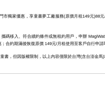
門市獨家優惠，享童書夢工廠服務
(
原價月租
149
元
)88
元
。
、攜碼移入、符合續約條件或無租約用戶，申辦
MagiWa
惠；合約期滿後恢復原價
149
元
/
月租使用至客戶自行申請
子童書，但因版權限制，以上內容僅限於台灣
(
含台澎金馬
)