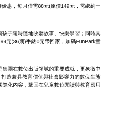
時優惠，每月僅需
88
元
(
原價
149
元，需綁約一
讓孩子隨時隨地收聽故事、快樂學習；同時具
599
元
(36
期
)
手錶
0
元帶回家，加碼
FunPark
童
是集團在數位出版領域的重要成就，更象徵中
，打造兼具教育價值與社會影響力的數位生態
國際化內容，鞏固在兒童數位閱讀與教育應用