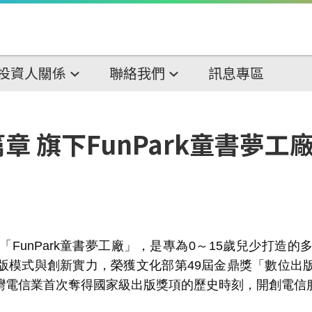
投資人關係
聯絡我們
訊息專區
 旗下FunPark童書夢工
「
FunPark
童書夢工廠」，是專為
0
～
15
歲兒少打造的
版模式與創新實力，榮獲文化部第
49
屆金鼎獎「數位出
灣電信業首次奪得國家級出版獎項的歷史時刻，開創電信