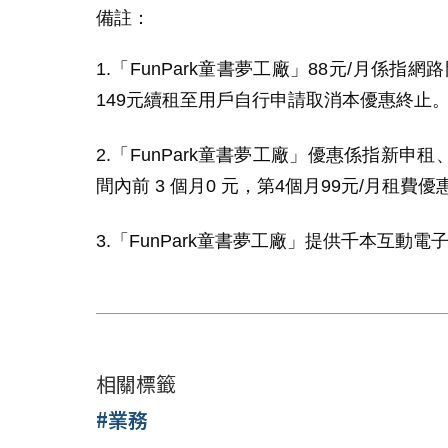
備註：
1.「
FunPark
童書夢工廠」
88
元
/
月係指網路
149
元續租至用戶自行申請取消本優惠終止
2.
「
FunPark
童書夢工廠」優惠係指新申租
間內前
3
個月
0
元，第
4
個月
99
元
/
月租費優
3.
「
FunPark
童書夢工廠」提供千本互動電
相關標籤
#業務