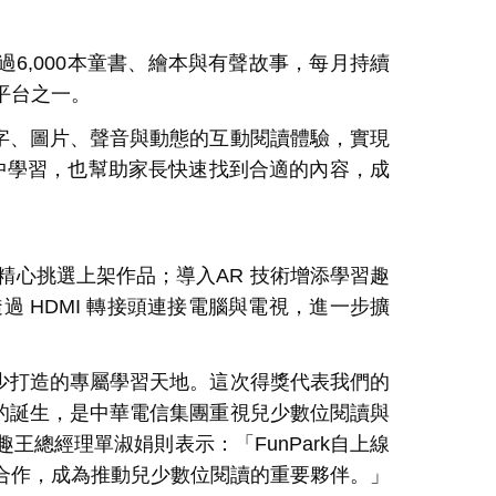
過
6,000
本童書、繪本與有聲故事，每月持續
平台之一。
字、圖片、聲音與動態的互動閱讀體驗，實現
中學習，也幫助家長快速找到合適的內容，成
精心挑選上架作品；導入
AR
技術增添學習趣
透過
HDMI
轉接頭連接電腦與電視，進一步擴
少打造的專屬學習天地。這次得獎代表我們的
的誕生，是中華電信集團重視兒少數位閱讀與
趣王總經理單淑娟則表示：「
FunPark
自上線
合作，成為推動兒少數位閱讀的重要夥伴。」