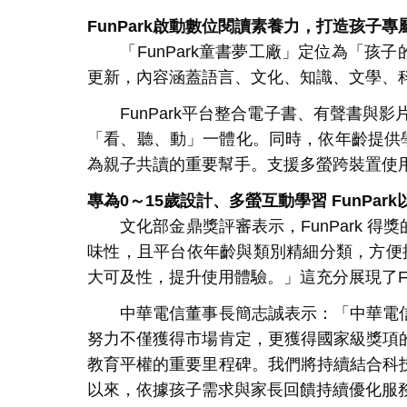
FunPark
啟動數位閱讀素養力，打造孩子專
「
FunPark
童書夢工廠」定位為「孩子
更新，內容涵蓋語言、文化、知識、文學、
FunPark
平台整合電子書、有聲書與影
「看、聽、動」一體化。同時，依年齡提供
為親子共讀的重要幫手。支援多螢跨裝置使
專為
0
～
15
歲設計、多螢互動學習
FunPark
文化部金鼎獎評審表示，
FunPark
得獎
味性，且平台依年齡與類別精細分類，方便
大可及性，提升使用體驗。」這充分展現了
F
中華電信董事長簡志誠表示：「中華電信
努力不僅獲得市場肯定，更獲得國家級獎項
教育平權的重要里程碑。我們將持續結合科
以來，依據孩子需求與家長回饋持續優化服