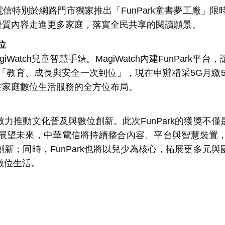
電信特別於網路門市獨家推出「
FunPark
童書夢工廠」限
優質內容走進更多家庭，落實全民共享的閱讀願景。
位
giWatch
兒童智慧手錶。
MagiWatch
內建
FunPark
平台，
「教育、成長與安全一次到位」，現在申辦精采
5G
月繳
在家庭數位生活服務的全方位布局。
力推動文化普及與數位創新。此次
FunPark
的獲獎不僅
展望未來，中華電信將持續整合內容、平台與智慧裝置
創新；同時，
FunPark
也將以兒少為核心，拓展更多元與
數位生活。