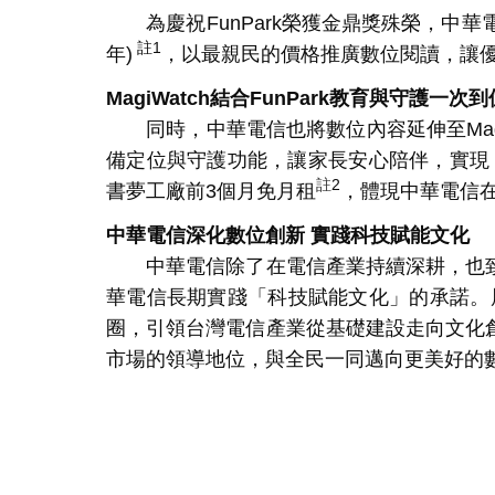
為慶祝
FunPark
榮獲金鼎獎殊榮，中華
註
1
年
)
，以最親民的價格推廣數位閱讀，讓
MagiWatch
結合
FunPark
教育與守護一次到
同時，中華電信也將數位內容延伸至
Ma
備定位與守護功能，讓家長安心陪伴，實現
註
2
書夢工廠前
3
個月免月租
，體現中華電信
中華電信深化數位創新 實踐科技賦能文化
中華電信除了在電信產業持續深耕，也致
華電信長期實踐「科技賦能文化」的承諾。
圈，引領台灣電信產業從基礎建設走向文化
市場的領導地位，與全民一同邁向更美好的