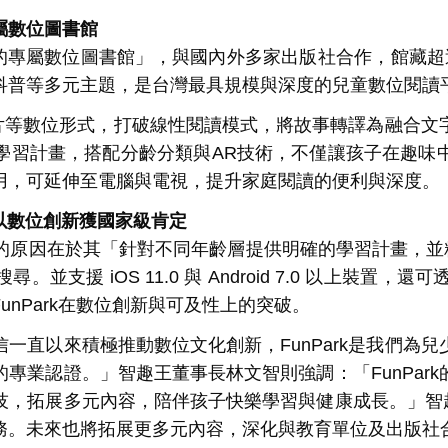
屬數位圖書館
的專屬數位圖書館」，與國內外多家出版社合作，館藏超
科普等多元主題，是台灣最具規模與深度的兒童數位閱讀
片等數位形式，打破線性閱讀模式，將故事轉譯為融合文
學習計畫，搭配分齡分類與
AR
技術，不僅讓孩子在趣味
用，可延伸至電腦與電視，提升家庭閱讀的便利與深度。
以數位創新獲國家級肯定
的原因在於其「針對不同年齡層提供明確的學習計畫，並
搜尋。並支援
iOS 11.0
與
Android 7.0
以上裝置，還可
unPark
在數位創新與可及性上的突破。
一直以來積極推動數位文化創新，
FunPark
是我們為兒
的專業認證。」智趣王董事長林文智則強調：「
FunPark
技，拓展多元內容，陪伴孩子快樂學習與健康成長。」智
務。未來也將拓展更多元內容，深化與教育單位及出版社