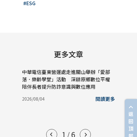
#ESG
更多文章
中華電信臺東營運處走進關山舉辦「愛部
中華
落．樂齡學堂」活動 深耕原鄉數位平權
蠟堆
陪伴長者提升防詐意識與數位應用
實踐
閱讀更多
2026/08/04
2026/
返
回
頂
1
6
/
部