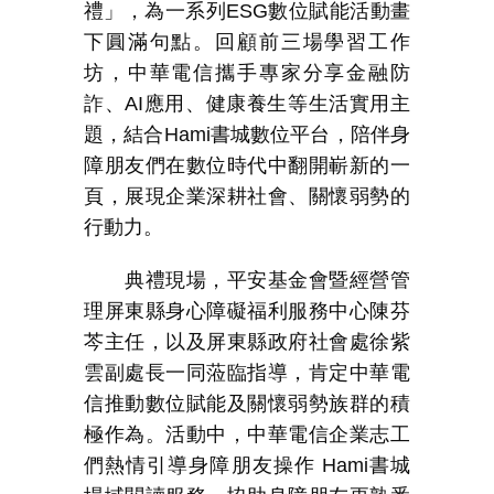
禮」，為一系列
ESG
數位賦能活動畫
下圓滿句點。回顧前三場學習工作
坊，中華電信攜手專家分享金融防
詐、
AI
應用、健康養生等生活實用主
題，結合
Hami
書城數位平台，陪伴身
障朋友們在數位時代中翻開嶄新的一
頁，展現企業深耕社會、關懷弱勢的
行動力。
典禮現場，平安基金會暨經營管
理屏東縣身心障礙福利服務中心陳芬
芩主任，以及屏東縣政府社會處徐紫
雲副處長一同蒞臨指導，肯定中華電
信推動數位賦能及關懷弱勢族群的積
極作為。活動中，中華電信企業志工
們熱情引導身障朋友操作
Hami
書城