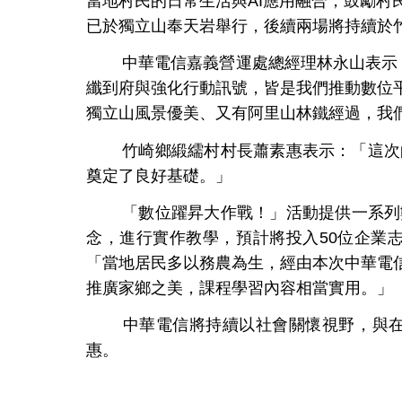
當地村民的日常生活與
AI
應用融合，鼓勵村
已於獨立山奉天岩舉行，後續兩場將持續於
中華電信嘉義營運處總經理林永山表示
纖到府與強化行動訊號，皆是我們推動數位
獨立山風景優美、又有阿里山林鐵經過，我
竹崎鄉緞繻村村長蕭素惠表示：「這次
奠定了良好基礎。」
「數位躍昇大作戰！」活動提供一系列
念，進行實作教學，預計將投入
50
位企業
「當地居民多以務農為生，經由本次中華電
推廣家鄉之美，課程學習內容相當實用。」
中華電信將持續以社會關懷視野，與
惠。