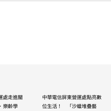
運處走進關
中華電信屏東營運處點亮數
．樂齡學
位生活！ 「沙蠟堆疊藝