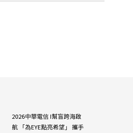
2026中華電信 I幫盲跨海啟
中華電信
航 「為EYE點亮希望」 攜手
達啟能訓