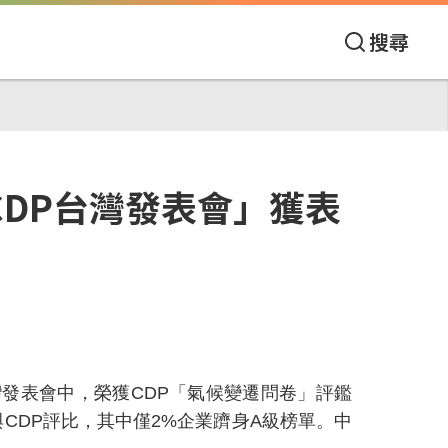
搜尋
CDP台灣發表會」獲表
灣發表會中，榮獲
CDP
「氣候變遷問卷」評鑑
與
CDP
評比，其中僅
2%
企業躋身
A
級榜單。中