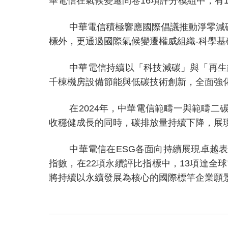
華電信在氣候變遷問卷
16
項評分模組中，有
中華電信積極響應國際倡議推動淨零減
標外，更通過國際氣候變遷權威組織
-
科學基
中華電信持續以「科技減碳」與「再生
千棟機房設備節能與低碳技術創新，全面強
在
2024
年，中華電信範疇一與範疇二
收穩健成長的同時，碳排放量持續下降，展
中華電信在
ESG
各面向持續展現卓越
指數，在
22
項永續評比指標中，
13
項達全球
將持續以永續發展為核心的國際標竿企業願