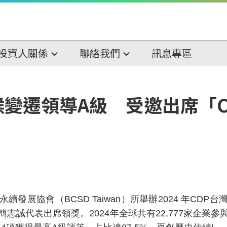
投資人關係
聯絡我們
訊息專區
候變遷領導A級 受邀出席「
永續發展協會（
BCSD Taiwan
）所舉辦
2024
年
CDP
台
簡志誠代表出席領獎。
2024
年全球共有
22,777
家企業參