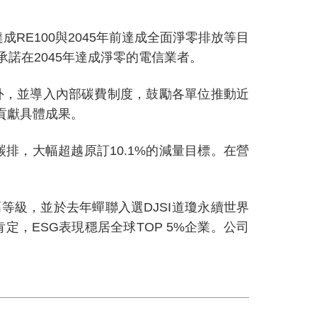
達成
RE100
與
2045
年前達成全面淨零排放等目
承諾在
2045
年達成淨零的電信業者。
外，並導入內部碳費制度，鼓勵各單位推動近
貢獻具體成果。
碳排，大幅超越原訂
10.1%
的減量目標。在營
高等級，並於去年蟬聯入選
DJSI
道瓊永續世界
肯定，
ESG
表現穩居全球
TOP 5%
企業。公司