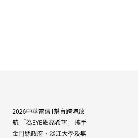
2026中華電信 I幫盲跨海啟
中華電信
航 「為EYE點亮希望」 攜手
達啟能訓
金門縣政府、淡江大學及無
兔兔」學