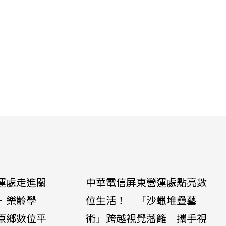
運處走進關
中華電信屏東營運處點亮數
．樂齡學
位生活！ 「沙蠟堆疊藝
原鄉數位平
術」跨越視覺藩籬 攜手視