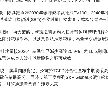
14
項獲得最高
A
級評等，占比達
87.5%
，再創歷史佳績
!
碳，除具體承諾
2030
年碳排減半及達成
EV100
、
2040
年
礎減碳目標倡議
(SBTi)
淨零減量目標審查，成為台灣唯一
能源」兩大策略，就環境議題融入日常營運與管理流程
化節能減碳作為。以務實作法推動減碳，為全球永續發展
碳排放量較
2020
年基準年已減少高達
20.9%
，約
16.5
萬噸
現營運成長與碳排減量脫鉤之顯著成效。
表現，廣獲國際肯定。公司於
TCFD
符合性查核中取得最
電信業最高分；同時，第三度獲列
S&P Global
永續年鑑
景，引領通訊產業邁向淨零未來。