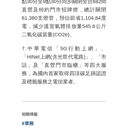
點
30
分至
9
點
30
分同步關閉全台
682
間
直營及特約門市招牌燈，總計關閉
61,380
支燈管，預估節省
1,104.84
度
電，減少溫室氣體排放量
545.8
公斤
二氧化碳當量
(CO2e)
。
7.中華電信「
5G
行動上網」、
「
HiNet
上網
(
含光世代電路
)
」、「市
話」及「直營門市臨櫃」等四大服
務，為國內首家取得四項碳足跡認證
及標籤服務之電信業者。
相關標籤
#業務