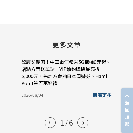
更多文章
歡慶父親節！中華電信精采5G購機0元起、
中華電
贈點方案送萬點 VIP續約購機最高折
以A
5,000元，指定方案抽日本周遊券、Hami
與雲
Point等百萬好禮
2026/
閱讀更多
2026/08/04
返
回
頂
1
6
/
部