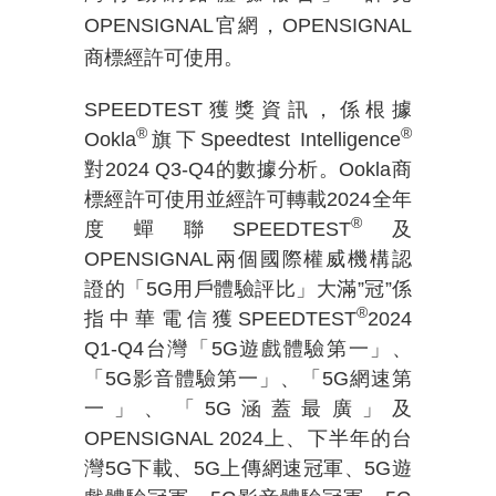
OPENSIGNAL
官網，
OPENSIGNAL
商標經許可使用。
SPEEDTEST
獲獎資訊，係根據
®
®
Ookla
旗下
Speedtest Intelligence
對
2024 Q3-Q4
的數據分析。
Ookla
商
標經許可使用並經許可轉載
2024
全年
®
度蟬聯
SPEEDTEST
及
OPENSIGNAL
兩個國際權威機構認
證的「
5G
用戶體驗評比」大滿
”
冠
”
係
®
指中華電信獲
SPEEDTEST
2024
Q1-Q4
台灣「
5G
遊戲體驗第一」、
「
5G
影音體驗第一」、「
5G
網速第
一」、「
5G
涵蓋最廣」及
OPENSIGNAL 2024
上、下半年的台
灣
5G
下載、
5G
上傳網速冠軍、
5G
遊