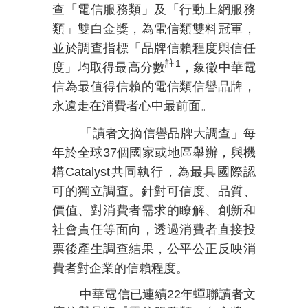
查「電信服務類」及「行動上網服務
類」雙白金獎，為電信類雙料冠軍，
並
於調查指標「品牌信賴程度與信任
註
1
度」均取得最高分數
，象徵中華電
信為最值得信賴的電信類信譽品牌，
永遠走在消費者心中最前面。
「讀者文摘信譽品牌大調查」每
年於全球
37
個國家或地區舉辦，與機
構
Catalyst
共同執行，為最具國際認
可的獨立調查。針對可信度、品質、
價值、對消費者需求的瞭解、創新和
社會責任等面向，透過消費者直接投
票後產生調查結果，公平公正反映消
費者對企業的信賴程度。
中華電信已
連續
22
年蟬聯讀者文