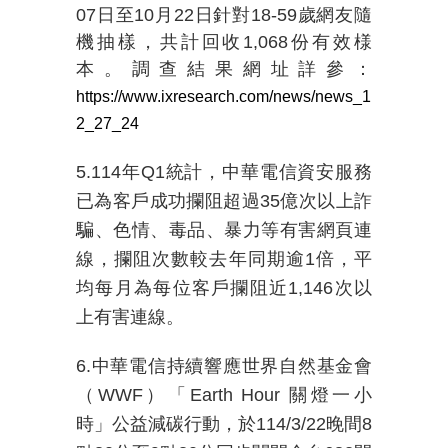
07日至10月22日針對18-59歲網友隨
機抽樣，共計回收1,068份有效様
本。調查結果網址詳參：
https://www.ixresearch.com/news/news_1
2_27_24
5.114
年
Q1
統計，中華電信資安服務
已為客戶成功攔阻超過
35
億次以上詐
騙、色情、毒品、暴力等有害網頁連
線，攔阻次數較去年同期逾
1
倍，平
均每月為每位客戶攔阻近
1,146
次以
上有害連線。
6.中華電信持續響應世界自然基金會
（
WWF
）「
Earth Hour
關燈一小
時」公益減碳行動，於
114/3/22
晚間
8