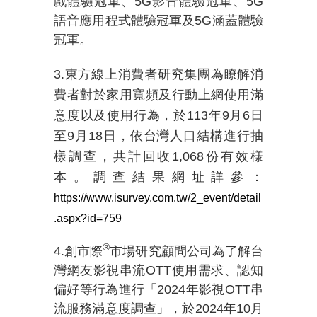
戲體驗冠軍、
5G
影音體驗冠軍、
5G
語音應用程式體驗冠軍及
5G
涵蓋體驗
冠軍。
3.東方線上消費者研究集團為瞭解消
費者對於家用寬頻及行動上網使用滿
意度以及使用行為，於
113
年
9
月
6
日
至
9
月
18
日，依台灣人口結構進行抽
樣調查，共計回收
1,068
份有效様
本。調查結果網址詳參：
https://www.isurvey.com.tw/2_event/detail
.aspx?id=759
®
4.創市際
市場研究顧問公司為了解台
灣網友影視串流OTT使用需求、認知
偏好等行為進行「2024年影視OTT串
流服務滿意度調查」，於2024年10月