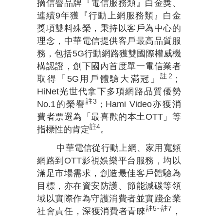
摘信譽品牌『電信服務類』白金獎、
連續
9
年獲『行動上網服務類』白金
獎項雙料殊榮，秉持以客戶為中心的
理念，中華電信提供客戶最高品質服
務，包括
5G
行動網路獲雙國際權威機
構認證，創下國內首度單一電信業者
註
2
取得「
5G
用戶體驗大滿冠」
；
HiNet光世代拿下多項網路品質優勢
註
3
No.1的榮譽
；Hami Video亦獲消
費者票選為「最喜歡的本土OTT」等
註
4
指標性的肯定
。
中華電信從行動上網、家用寬頻
網路到
OTT
影視娛樂平台服務，均以
滿足市場需求，創造最佳客戶體驗為
目標，亦在資安防護、節能減碳等領
域以實際作為守護消費者並實踐企業
註
5~
註
7
社會責任
，
深獲消費者青睞
，