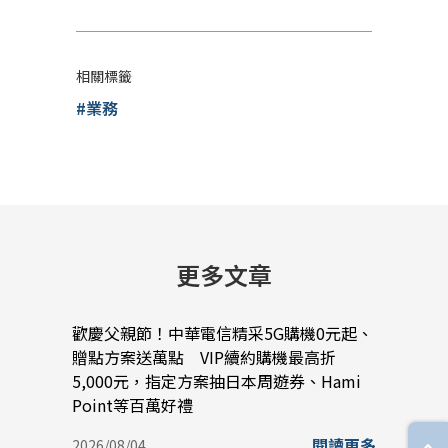
相關標籤
#業務
更多文章
歡慶父親節！中華電信精采5G購機0元起、
中華電
贈點方案送萬點 VIP續約購機最高折
以A
5,000元，指定方案抽日本周遊券、Hami
與雲
Point等百萬好禮
2026/
閱讀更多
2026/08/04