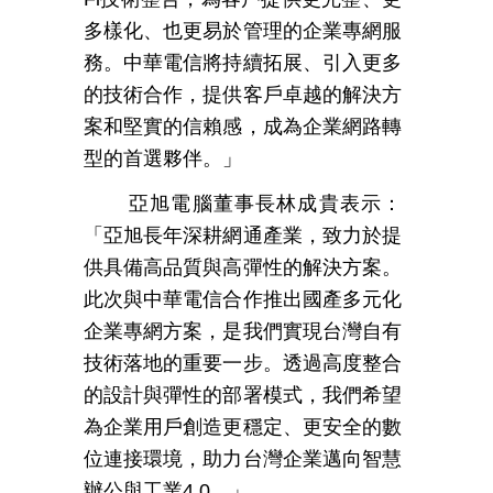
多樣化、也更易於管理的企業專網服
務。中華電信將持續拓展、引入更多
的技術合作，提供客戶卓越的解決方
案和堅實的信賴感，成為企業網路轉
型的首選夥伴。」
亞旭電腦董事長林成貴表示：
「亞旭長年深耕網通產業，致力於提
供具備高品質與高彈性的解決方案。
此次與中華電信合作推出國產多元化
企業專網方案，是我們實現台灣自有
技術落地的重要一步。透過高度整合
的設計與彈性的部署模式，我們希望
為企業用戶創造更穩定、更安全的數
位連接環境，助力台灣企業邁向智慧
辦公與工業
4.0
。」