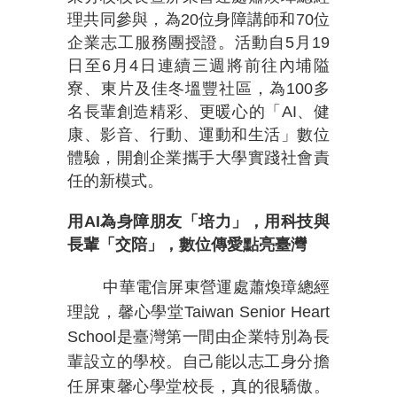
理共同參與，為20位身障講師和70位
企業志工服務團授證。活動自5月19
日至6月4日連續三週將前往內埔隘
寮、東片及佳冬塭豐社區，為100多
名長輩創造精彩、更暖心的「AI、健
康、影音、行動、運動和生活」數位
體驗，開創企業攜手大學實踐社會責
任的新模式。
用
AI
為身障朋友「培力」，用科技與
長輩「交陪」，數位傳愛點亮臺灣
中華電信屏東營運處蕭煥璋總經
理說，馨心學堂
Taiwan Senior Heart
School
是臺灣第一間由企業特別為長
輩設立的學校。自己能以志工身分擔
任屏東馨心學堂校長，真的很驕傲。