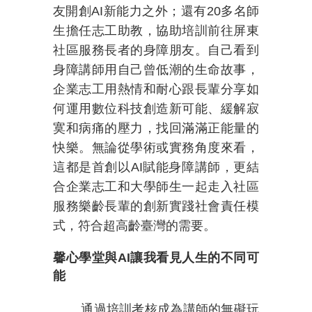
友開創
AI
新能力之外；還有
20
多名師
生擔任志工助教，協助培訓前往屏東
社區服務長者的身障朋友。自己看到
身障講師用自己曾低潮的生命故事，
企業志工用熱情和耐心跟長輩分享如
何運用數位科技創造新可能、緩解寂
寞和病痛的壓力，找回滿滿正能量的
快樂。無論從學術或實務角度來看，
這都是首創以
AI
賦能身障講師，更結
合企業志工和大學師生一起走入社區
服務樂齡長輩的創新實踐社會責任模
式，符合超高齡臺灣的需要。
馨心學堂與
AI
讓我看見人生的不同可
能
通過培訓考核成為講師的無礙玩