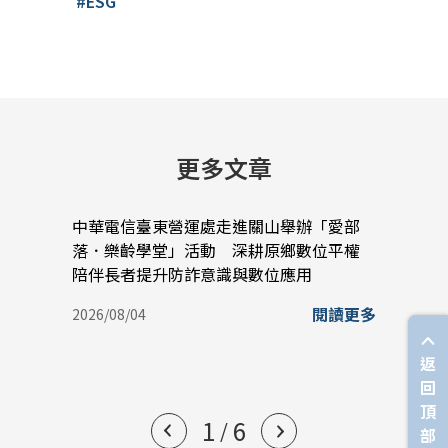
#ESG
更多文章
中華電信臺東營運處走進關山舉辦「愛部
中華
落．樂齡學堂」活動 深耕原鄉數位平權
蠟堆
陪伴長者提升防詐意識與數位應用
實踐
閱讀更多
2026/08/04
2026/
返
回
頂
1
6
/
部