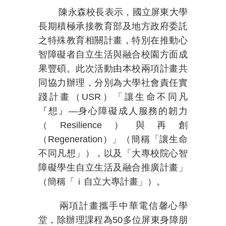
陳永森校長表示，國立屏東大學
長期積極承接教育部及地方政府委託
之特殊教育相關計畫，特別在推動心
智障礙者自立生活與融合校園方面成
果豐碩。此次活動由本校兩項計畫共
同協力辦理，分別為大學社會責任實
踐計畫（
USR
）「讓生命不同凡
『想』
—
身心障礙成人服務的韌力
（
Resilience
）與再創
（
Regeneration
）」（簡稱「讓生命
不同凡想」），以及「大專校院心智
障礙學生自立生活及融合推廣計畫」
（簡稱「ｉ自立大專計畫」）。
兩項計畫攜手中華電信馨心學
堂，除辦理課程為
50
多位屏東身障朋