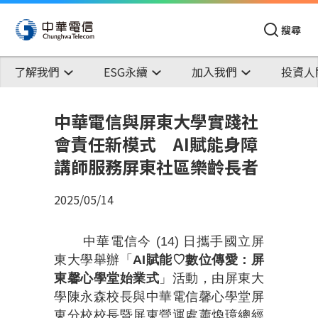
搜尋
了解我們
ESG永續
加入我們
投資人
中華電信與屏東大學實踐社
會責任新模式 AI賦能身障
講師服務屏東社區樂齡長者
2025/05/14
中華電信今
(14)
日攜手國立屏
東大學舉辦「
AI
賦能
♡
數位傳愛：屏
東馨心學堂始業式
」活動，由屏東大
學陳永森校長與中華電信馨心學堂屏
東分校校長暨屏東營運處蕭煥璋總經