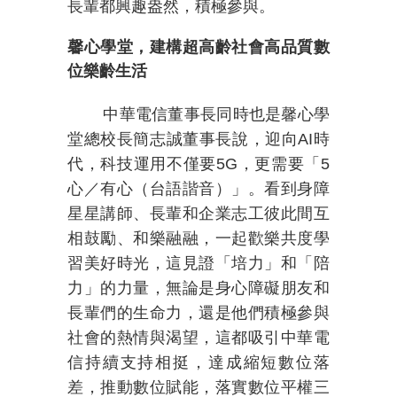
長輩都興趣盎然，積極參與。
馨心學堂，建構超高齡社會高品質數
位樂齡生活
中華電信董事長同時也是馨心學
堂總校長簡志誠董事長說，迎向
AI
時
代，科技運用不僅要
5G
，更需要「
5
心／有心（台語諧音）」。看到身障
星星講師、長輩和企業志工彼此間互
相鼓勵、和樂融融，一起歡樂共度學
習美好時光，這見證「培力」和「陪
力」的力量，無論是身心障礙朋友和
長輩們的生命力，還是他們積極參與
社會的熱情與渴望，這都吸引中華電
信持續支持相挺，達成縮短數位落
差，推動數位賦能，落實數位平權三