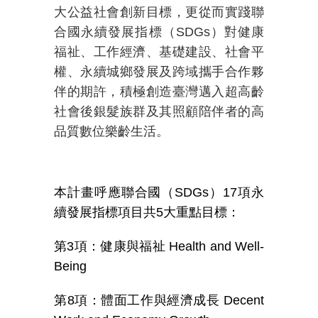
大公益社會創新目標，更從而實踐聯
合國永續發展指標（
SDGs
）對健康
福祉、工作經濟、基礎建設、社會平
權、永續城鄉發展及跨域攜手合作夥
伴的期許，積極創造臺灣邁入超高齡
社會後銀髮族群及其照顧陪伴者的高
品質數位樂齡生活。
本計畫呼應聯合國（
SDGs
）
17
項永
續發展指標項目共
5
大重點目標：
第
3
項：健康與福祉
Health and Well-
Being
第
8
項：體面工作與經濟成長
Decent