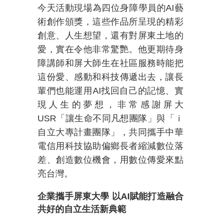
今天活動現場為四位身障學員的
AI
藝
術創作頒獎，這些作品所呈現的精彩
創意、人生想望，還有對屏東土地的
愛，實在令他非常驚艷。他更期待身
障講師和屏大師生在社區服務時能把
這份愛、感動和科技傳遞出去，讓長
輩們也能運用
AI
找回自己的記憶、實
現人生的夢想，非常感謝屏大
USR
「讓生命不同凡想團隊」與「ｉ
自立大專計畫團隊」，共同攜手中華
電信用科技協助偏鄉長者縮減數位落
差、創造數位機會，用數位傳愛來點
亮台灣。
企業攜手屏東大學
以
AI
賦能打造融合
共好的自立生活新典範