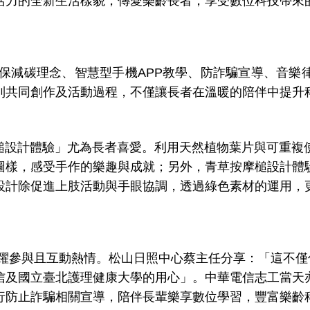
活力的全新生活樣貌，傳愛樂齡長者，享受數位科技帶來
保減碳理念、智慧型手機
APP
教學、防詐騙宣導、音樂
列共同創作及活動過程，不僅讓長者在溫暖的陪伴中提升
槌設計體驗」尤為長者喜愛。利用天然植物葉片與可重複
圖樣，感受手作的樂趣與成就；另外，青草按摩槌設計體
設計除促進上肢活動與手眼協調，透過綠色素材的運用，
躍參與且互動熱情。松山日照中心蔡主任分享：「這不僅
信及國立臺北護理健康大學的用心」。中華電信志工當天
行防止詐騙相關宣導，陪伴長輩樂享數位學習，豐富樂齡