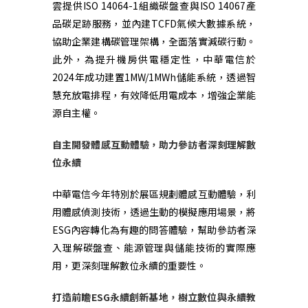
雲提供
ISO 14064-1
組織碳盤查與
ISO 14067
產
品碳足跡服務，並內建
TCFD
氣候大數據系統，
協助企業建構碳管理架構，全面落實減碳行動。
此外，為提升機房供電穩定性，中華電信於
2024
年成功建置
1MW/1MWh
儲能系統，透過智
慧充放電排程，有效降低用電成本，增強企業能
源自主權。
自主開發體感互動體驗，助力參訪者深刻理解數
位永續
中華電信今年特別於展區規劃體感互動體驗，利
用體感偵測技術，透過生動的模擬應用場景，將
ESG
內容轉化為有趣的問答體驗，幫助參訪者深
入理解碳盤查、能源管理與儲能技術的實際應
用，更深刻理解數位永續的重要性。
打造前瞻
ESG
永續創新基地，樹立數位與永續教