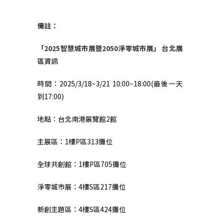
備註：
「
2025
智慧城市展暨
2050
淨零城市展」
台北展
區資訊
時間：
2025/3/18~3/21 10:00~18:00(
最後一天
到
17:00)
地點：台北南港展覽館
2
館
主展區：
1
樓
P
區
313
攤位
全球共創館：
1
樓
P
區
705
攤位
淨零城市展：
4
樓
S
區
217
攤位
新創主題區：
4
樓
S
區
424
攤位