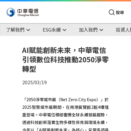
搜尋
了解我們
ESG永續
加入我們
投資人
AI賦能創新未來，中華電信
引領數位科技推動2050淨零
轉型
2025/03/19
「
2050
淨零城市展（
Net Zero City Expo
）」於
2025
智慧城市展期間，在南港展覽館
2
館
4
樓隆
重登場。中華電信積極響應全球永續發展趨勢，
透過科技創新落實生物多樣性保育與環境永續，
今年以「
AI
賦能創新未來」為核心，呈現多項具