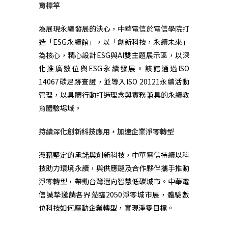
育標竿
為展現永續發展的決心，中華電信於電信學院打
造「
ESG
永續館」，以「創新科技，永續未來」
為核心，精心設計
ESG
與
AI
雙主題展示區，以深
化推廣數位與
ESG
永續發展。該館通過
ISO
14067
碳足跡查證，並導入
ISO 20121
永續活動
管理，以具體行動打造理念與實務兼具的永續教
育體驗場域。
持續深化創新科技應用，加速企業淨零轉型
憑藉堅定的承諾與創新科技，中華電信持續以科
技助力環境永續，與供應鏈及合作夥伴攜手推動
淨零轉型，帶動台灣邁向智慧低碳城市。中華電
信誠摯邀請各界蒞臨
2050
淨零城市展，體驗數
位科技如何驅動企業轉型，實現淨零目標。