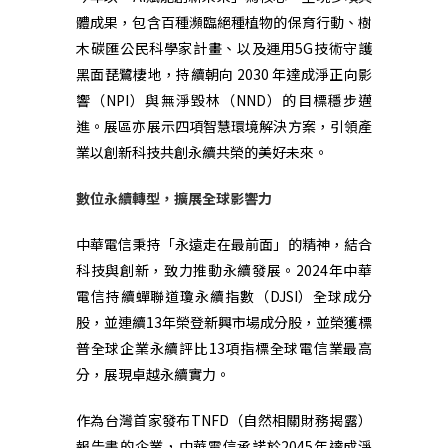
體成果，包含百種瀕臨絕種植物的保育行動、樹
木碳匯公民科學家計畫、以及運用
5G
技術守護
黑面琵鷺棲地，持續朝向
2030
年達成淨正向影
響（
NPI
）與無淨毀林（
NND
）的目標穩步邁
進。展區亦展示四項智慧環境解決方案，引領產
業以創新科技共創永續共榮的美好未來。
數位永續轉型，擴展全球影響力
中華電信秉持「永遠走在最前面」的精神，結合
科技與創新，致力推動永續發展。
2024
年中華
電信持續蟬聯道瓊永續指數（
DJSI
）全球成分
股，並連續
13
年榮登新興市場成分股，並榮獲標
普全球企業永續評比
13
項指標全球電信業最高
分，展現卓越永續實力。
作為台灣首家發布
TNFD
（自然相關財務揭露）
報告書的企業，中華電信承諾於
2045
年達成淨