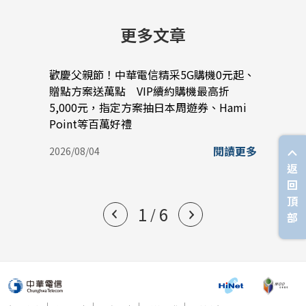
更多文章
歡慶父親節！中華電信精采5G購機0元起、
中華
贈點方案送萬點 VIP續約購機最高折
落．
5,000元，指定方案抽日本周遊券、Hami
陪伴
Point等百萬好禮
2026/
閱讀更多
2026/08/04
返
回
頂
1
6
/
部