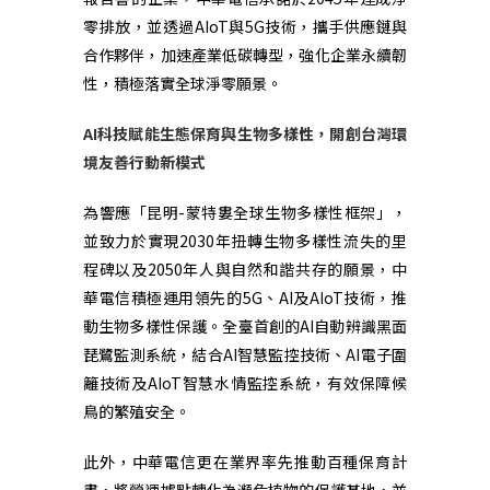
零排放，並透過
AIoT
與
5G
技術，攜手供應鏈與
合作夥伴，加速產業低碳轉型，強化企業永續韌
性，積極落實全球淨零願景。
AI
科技賦能生態保育與生物多樣性，開創台灣環
境友善行動新模式
為響應「昆明
-
蒙特婁全球生物多樣性框架」，
並致力於實現
2030
年扭轉生物多樣性流失的里
程碑以及
2050
年人與自然和諧共存的願景，中
華電信積極運用領先的
5G
、
AI
及
AIoT
技術，推
動生物多樣性保護。全臺首創的
AI
自動辨識黑面
琵鷺監測系統，結合
AI
智慧監控技術、
AI
電子圍
籬技術及
AIoT
智慧水情監控系統，有效保障候
鳥的繁殖安全。
此外，中華電信更在業界率先推動百種保育計