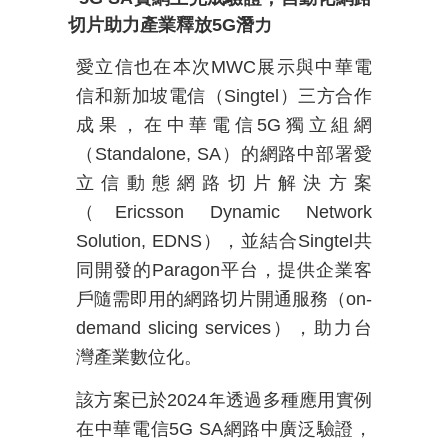
切片助力產業釋放
5G
潛力
愛立信也在本次
MWC
展示與中華電
信和新加坡電信（
Singtel
）三方合作
成果，在中華電信
5G
獨立組網
（
Standalone, SA
）的網路中部署愛
立信動態網路切片解決方案
（
Ericsson Dynamic Network
Solution, EDNS
），並結合
Singtel
共
同開發的
Paragon
平台，提供企業客
戶隨需即用的網路切片開通服務（
on-
demand slicing services
），助力台
灣產業數位化。
該方案已於
2024
年透過多種應
用
實例
在中華電信
5G SA
網路中廣泛驗證，