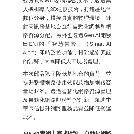
雙方於
MWC
現場聯合展示，透過無
人機和導入
3D
建模技術，打造基地台
數位分身，模擬真實的物理環境，針
對高訊務基地台進行自動化調整和網
路資源分配。另外也透過
Gen AI
開發
出
ENI
的「智慧告警」（
Smart AI
Alert
）即時監控功能，排除過多冗餘
的告警，大幅降低人工現場處理。
本次部署除了降低基地台的負荷，並
提升整體網路使用效能及增加網路容
量近
14%
。透過智慧化網路資源管理
及自動化網路即時監控創新，幫助中
華電信提升網路服務品質並降低營運
成本。
5G SA
實網上完成驗證，自動化網路