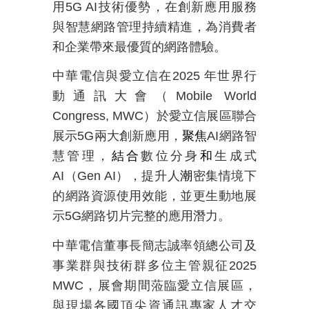
用
5G AI
技術優勢，在創新應用服務
與智慧網路管理持續精進，為消費者
和企業帶來最優質的網路體驗。
中華電信與愛立信在
2025
年世界行
動通訊大會（
Mobile World
Congress, MWC
）於愛立信展區聯合
展示
5G
兩大創新應用，
聚焦
AI
網路智
慧管理，
結合
數位分身
和
生成式
AI
（
Gen AI
），提升人
潮
密集情境下
的網路資源使用效能，並更生動地展
示
5G
網路切片完整的應用潛力。
中華電信董事長簡志誠率領總公司及
事業群與技術群多位主管親征
2025
MWC
，展會期間蒞臨愛立信展區，
與現場各國頂尖資通訊專家人才交