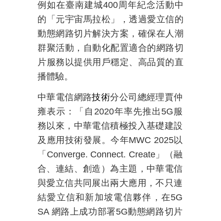
例如在臺南建城
400
周年紀念活動中
的「元宇宙馬拉松」，透過愛立信的
動態網路切片解決方案，確保在人潮
群聚活動，自動化配置適合的網路切
片服務以提供用戶穩定、高品質的直
播體驗。
中華電信網路
技術
分公司總經理賈仲
雍表示：「自
2020
年率先推出
5G
服
務以來，中華電信積極投入基礎建設
及應用技術發展。今年
MWC 2025
以
「
Converge. Connect. Create
」（融
合、連結、創造）為主題，中華電信
與愛立信共同展出兩大應用，不只連
結愛立信和新加坡電信夥伴，在
5G
SA
網路上成功部署
5G
動態網路切片