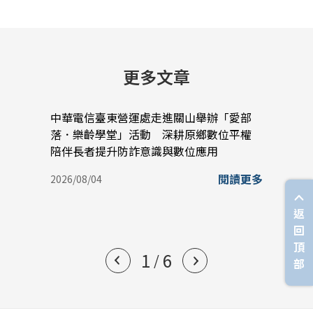
更多文章
中華電信臺東營運處走進關山舉辦「愛部
中華
落．樂齡學堂」活動 深耕原鄉數位平權
蠟堆
陪伴長者提升防詐意識與數位應用
實踐
閱讀更多
2026/08/04
2026/
返
回
頂
1
6
/
部