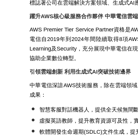
標誌著公司在雲端解決方案領域、生成式AI
躍升
AWS
核心級服務合作夥伴
中華電信雲端
AWS Premier Tier Service
電信自2019年到2024年間陸續取得8項AWS服務能力
Learning及Security，充分展現
協助企業數位轉型。
引領雲端創新
利用生成式
AI
突破技術邊界
中華電信深諳AWS技術服務，除在雲端領域
成果：
智慧客服對話機器人，提供全天候無間
虛擬英語教師，提升教育資源可及性，
軟體開發生命週期(SDLC)文件生成，