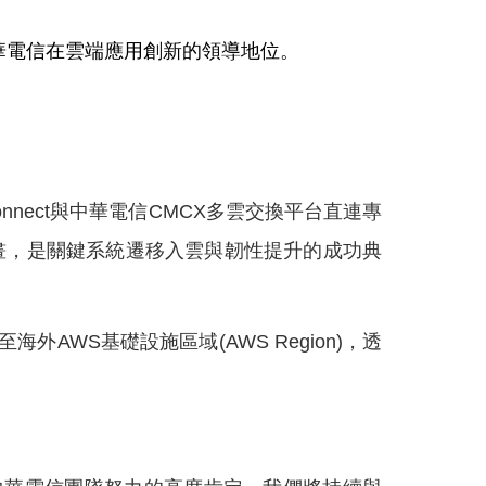
華電信在雲端應用創新的領導地位。
onnect
與中華電信
CMCX
多雲交換平台直連專
畫，是關鍵系統遷移入雲與韌性提升的成功典
至海外
AWS
基礎設施區域
(AWS Region)
，透