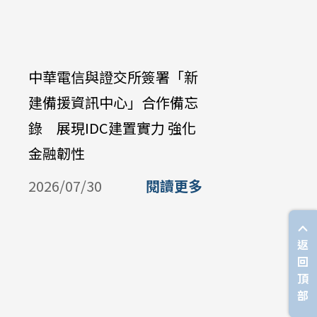
中華電信與證交所簽署「新
中華電信公
建備援資訊中心」合作備忘
Galaxy Z 
錄 展現IDC建置實力 強化
購機資費 
金融韌性
放中華電
購
2026/07/30
閱讀更多
2026/07/
返
回
頂
部