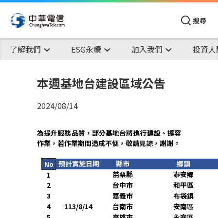
搜尋
了解我們
ESG永續
加入我們
投資人
本週基地台建設區域公告
2024/08/14
為提升服務品質，部分基地台將進行建設、擴容
作業，若作業期間造成不便，敬請見諒，謝謝。
預計實施日期
縣市
鄉鎮
No
苗栗縣
泰安鄉
1
2
台中市
和平區
3
嘉義市
布袋鎮
4
113/8/14
台南市
安南區
5
高雄市
永安區