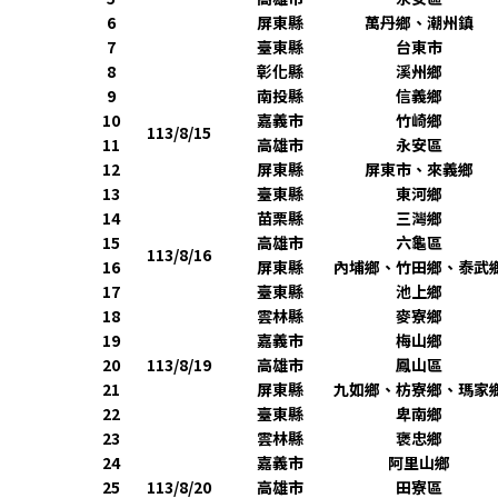
6
屏東縣
萬丹鄉、潮州鎮
7
臺東縣
台東市
8
彰化縣
溪州鄉
9
南投縣
信義鄉
10
嘉義市
竹崎鄉
113/8/15
11
高雄市
永安區
12
屏東縣
屏東市、來義鄉
13
臺東縣
東河鄉
14
苗栗縣
三灣鄉
15
高雄市
六龜區
113/8/16
16
屏東縣
內埔鄉、竹田鄉、泰武
17
臺東縣
池上鄉
18
雲林縣
麥寮鄉
19
嘉義市
梅山鄉
20
113/8/19
高雄市
鳳山區
21
屏東縣
九如鄉、枋寮鄉、瑪家
22
臺東縣
卑南鄉
23
雲林縣
褒忠鄉
24
嘉義市
阿里山鄉
25
113/8/20
高雄市
田寮區