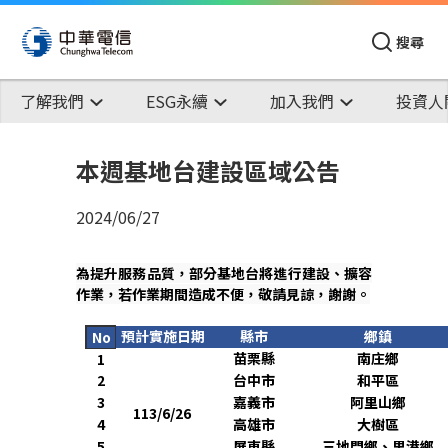
搜尋
了解我們
ESG永續
加入我們
投資人
本週基地台建設區域公告
2024/06/27
為提升服務品質，部分基地台將進行建設、擴容
作業，若作業期間造成不便，敬請見諒，謝謝。
預計實施日期
縣市
鄉鎮
No
苗栗縣
南庄鄉
1
2
台中市
和平區
3
嘉義市
阿里山鄉
113/6/26
4
高雄市
大樹區
5
屏東縣
三地門鄉、里港鄉