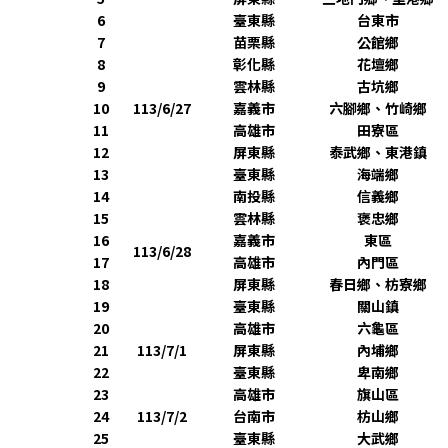
6
臺東縣
台東市
7
苗栗縣
公館鄉
8
彰化縣
花壇鄉
9
雲林縣
古坑鄉
10
113/6/27
嘉義市
六腳鄉、竹崎鄉
11
高雄市
田寮區
12
屏東縣
泰武鄉、東港鎮
13
臺東縣
海端鄉
14
南投縣
信義鄉
15
雲林縣
褒忠鄉
16
嘉義市
東區
113/6/28
17
高雄市
內門區
18
屏東縣
春日鄉、枋寮鄉
19
臺東縣
關山鎮
20
高雄市
六龜區
21
113/7/1
屏東縣
內埔鄉
22
臺東縣
卑南鄉
23
高雄市
旗山區
24
113/7/2
台南市
枋山鄉
25
臺東縣
大武鄉