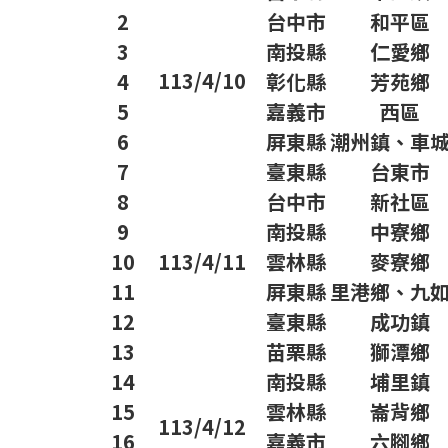
2
台中市
和平區
3
南投縣
仁愛鄉
113/4/10
4
彰化縣
芳苑鄉
5
嘉義市
西區
6
屏東縣
潮州鎮、車
7
臺東縣
台東市
8
台中市
新社區
9
南投縣
中寮鄉
10
113/4/11
雲林縣
麥寮鄉
11
屏東縣
里港鄉、九
12
臺東縣
成功鎮
13
苗栗縣
獅潭鄉
14
南投縣
埔里鎮
15
雲林縣
崙背鄉
113/4/12
16
嘉義市
六腳鄉