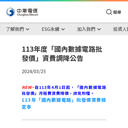
搜尋
了解我們
ESG永續
加入我們
投資人
113年度「國內數據電路批
發價」資費調降公告
2024/03/25
NEW~
自
113
年
4
月
1
日起，「國內數據電路
批發價」月租費資費降價，詳見附檔。
113
年「國內數據電路」批發價資費核
定本