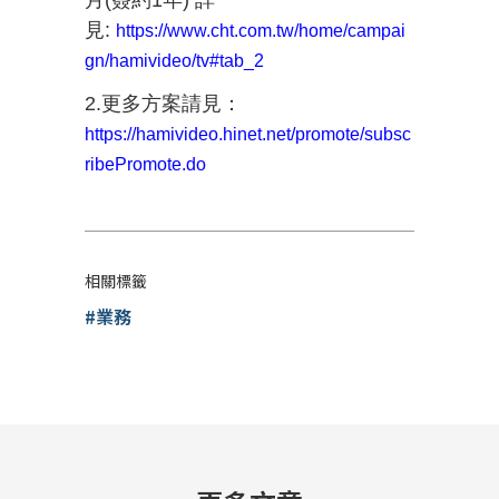
月(簽約1年) 詳
見:
https://www.cht.com.tw/home/campai
gn/hamivideo/tv#tab_2
2.更多方案請見：
https://hamivideo.hinet.net/promote/subsc
ribePromote.do
相關標籤
#業務