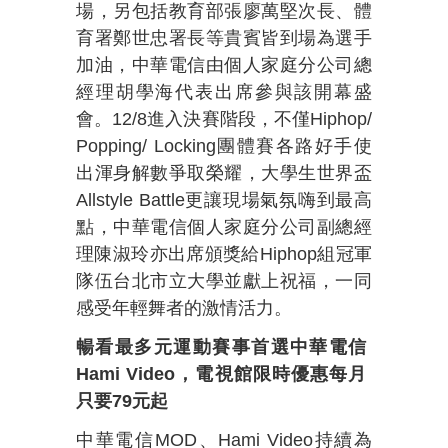
場，另包括教育部張廖萬堅次長、體
育署鄭世忠署長等貴賓皆到場為選手
加油，中華電信由個人家庭分公司總
經理胡學海代表出席參與該開幕盛
會。12/8進入決賽階段，不僅Hiphop/
Popping/ Locking團體賽各路好手使
出渾身解數爭取榮耀，大學生世界盃
Allstyle Battle更讓現場氣氛嗨到最高
點，中華電信個人家庭分公司副總經
理陳淑玲亦出席頒獎給Hiphop組冠軍
隊伍台北市立大學並獻上祝福，一同
感受年輕舞者的激情活力。
暢看最多元運動賽事首選中華電信
Hami Video
，電視館限時優惠每月
只要
79
元起
中華電信MOD、Hami Video持續為